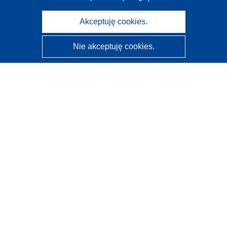
Akceptuję cookies.
Nie akceptuję cookies.
CORDIS - Wyniki badań wspieranych przez UE
Administratorem tej strony internetowej jest
Urząd
Publikacji Unii Europejskiej
Dostępność
Częściowo zautomatyzowana klasyfikacja projektów -
Informacja na temat wyjaśnialności
Kontakt
Skontaktuj się z naszym punktem Help Desk