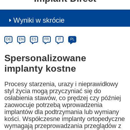
Wyniki w skrócie
Article
Category
Article
DE
EN
ES
FR
IT
PL
available
in
Spersonalizowane
the
implanty kostne
following
languages:
Procesy starzenia, urazy i nieprawidłowy
styl życia mogą przyczyniać się do
osłabienia stawów, co prędzej czy później
zaowocuje potrzebą wprowadzenia
implantów dla podtrzymania lub wymiany
kości. Współczesne implanty ortopedyczne
wymagają przeprowadzania przeglądów z