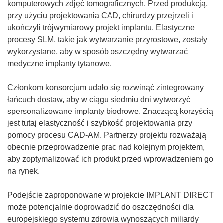
o
komputerowych zdjęć tomograficznych. Przed produkcją,
r
przy użyciu projektowania CAD, chirurdzy przejrzeli i
z
ukończyli trójwymiarowy projekt implantu. Elastyczne
y
procesy SLM, takie jak wytwarzanie przyrostowe, zostały
s
wykorzystane, aby w sposób oszczędny wytwarzać
i
medyczne implanty tytanowe.
ę
w
Członkom konsorcjum udało się rozwinąć zintegrowany
n
łańcuch dostaw, aby w ciągu siedmiu dni wytworzyć
o
spersonalizowane implanty biodrowe. Znaczącą korzyścią
w
jest tutaj elastyczność i szybkość projektowania przy
y
pomocy procesu CAD-AM. Partnerzy projektu rozważają
m
obecnie przeprowadzenie prac nad kolejnym projektem,
o
aby zoptymalizować ich produkt przed wprowadzeniem go
k
na rynek.
n
i
Podejście zaproponowane w projekcie IMPLANT DIRECT
e
może potencjalnie doprowadzić do oszczędności dla
)
europejskiego systemu zdrowia wynoszących miliardy