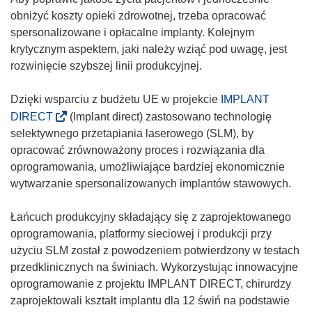
obniżyć koszty opieki zdrowotnej, trzeba opracować
spersonalizowane i opłacalne implanty. Kolejnym
krytycznym aspektem, jaki należy wziąć pod uwagę, jest
rozwinięcie szybszej linii produkcyjnej.
Dzięki wsparciu z budżetu UE w projekcie
IMPLANT
(
DIRECT
(Implant direct) zastosowano technologię
o
selektywnego przetapiania laserowego (SLM), by
d
opracować zrównoważony proces i rozwiązania dla
n
oprogramowania, umożliwiające bardziej ekonomicznie
o
wytwarzanie spersonalizowanych implantów stawowych.
ś
n
Łańcuch produkcyjny składający się z zaprojektowanego
i
oprogramowania, platformy sieciowej i produkcji przy
k
użyciu SLM został z powodzeniem potwierdzony w testach
o
przedklinicznych na świniach. Wykorzystując innowacyjne
t
oprogramowanie z projektu IMPLANT DIRECT, chirurdzy
w
zaprojektowali kształt implantu dla 12 świń na podstawie