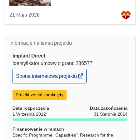
21 Maja 2026
Informacje na temat projektu
Implant Direct
Identyfikator umowy o grant: 286577
(odnośnik
Strona internetowa projektu
otworzy
się
Projekt został zamknięty
w
nowym
Data rozpoczęcia
Data zakończenia
oknie)
1 Września 2012
31 Sierpnia 2014
Finansowanie w ramach
Specific Programme "Capacities": Research for the