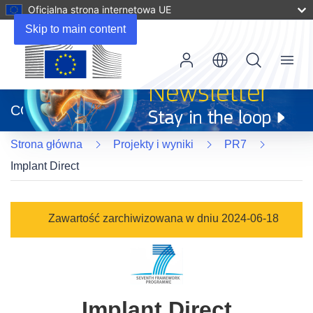
Oficjalna strona internetowa UE
Skip to main content
Menu
(odnośnik
otworzy
CORDIS
się
w
Strona główna
Projekty i wyniki
PR7
nowym
oknie)
Implant Direct
Zawartość zarchiwizowana w dniu 2024-06-18
Implant Direct