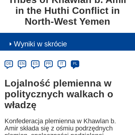
in the Huthi Conflict in
North-West Yemen
Wyniki w skrócie
Article
Category
Article
DE
EN
ES
FR
IT
PL
available
in
Lojalność plemienna w
the
politycznych walkach o
following
languages:
władzę
Konfederacja plemienna w Khawlan b.
Amir składa się z ośmiu podrzędnych