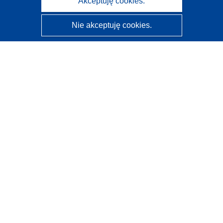
Akceptuję cookies.
Nie akceptuję cookies.
CORDIS - Wyniki badań wspieranych przez UE
Administratorem tej strony internetowej jest
Urząd
Publikacji Unii Europejskiej
Dostępność
Częściowo zautomatyzowana klasyfikacja projektów -
Informacja na temat wyjaśnialności
Kontakt
Skontaktuj się z naszym punktem Help Desk
Często zadawane pytania
(i odpowiedzi)