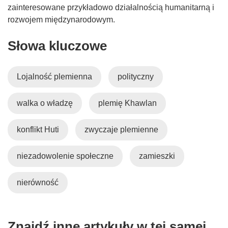
zainteresowane przykładowo działalnością humanitarną i
rozwojem międzynarodowym.
Słowa kluczowe
Lojalność plemienna
polityczny
walka o władzę
plemię Khawlan
konflikt Huti
zwyczaje plemienne
niezadowolenie społeczne
zamieszki
nierówność
Znajdź inne artykuły w tej samej