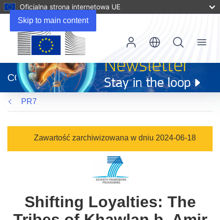
Oficjalna strona internetowa UE
Skip to main content
Menu
(odnośnik
otworzy
CORDIS
się
w
PR7
nowym
oknie)
Zawartość zarchiwizowana w dniu 2024-06-18
Shifting Loyalties: The
Tribes of Khawlan b. Amir