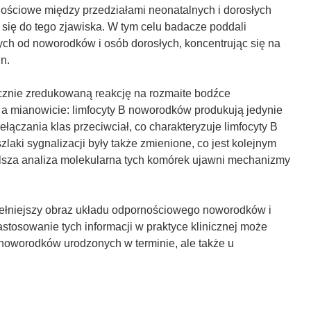
ościowe między przedziałami neonatalnych i dorosłych
 się do tego zjawiska. W tym celu badacze poddali
ych od noworodków i osób dorosłych, koncentrując się na
in.
acznie zredukowaną reakcję na rozmaite bodźce
a mianowicie: limfocyty B noworodków produkują jedynie
ączania klas przeciwciał, co charakteryzuje limfocyty B
laki sygnalizacji były także zmienione, co jest kolejnym
Dalsza analiza molekularna tych komórek ujawni mechanizmy
pełniejszy obraz układu odpornościowego noworodków i
stosowanie tych informacji w praktyce klinicznej może
u noworodków urodzonych w terminie, ale także u