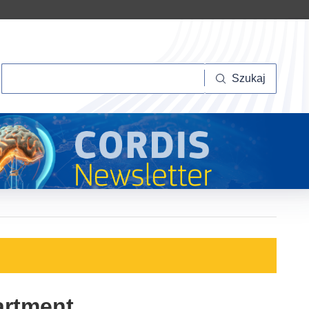
Szukaj
Szukaj
artment