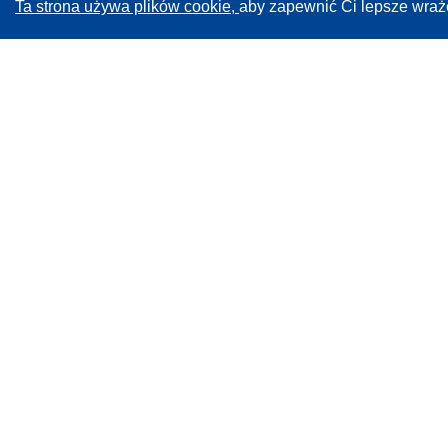
Ta strona używa plików cookie,
aby zapewnić Ci lepsze wraż
CORDIS - Wyniki badań wspieranych przez UE
Administratorem tej strony internetowej jest
Urząd
Publikacji Unii Europejskiej
Dostępność
Częściowo zautomatyzowana klasyfikacja projektów -
Informacja na temat wyjaśnialności