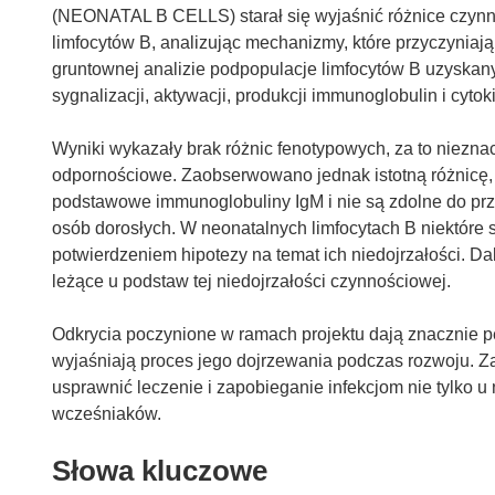
(NEONATAL B CELLS) starał się wyjaśnić różnice czynn
limfocytów B, analizując mechanizmy, które przyczyniają
gruntownej analizie podpopulacje limfocytów B uzyskan
sygnalizacji, aktywacji, produkcji immunoglobulin i cytok
Wyniki wykazały brak różnic fenotypowych, za to niezn
odpornościowe. Zaobserwowano jednak istotną różnicę, 
podstawowe immunoglobuliny IgM i nie są zdolne do przeł
osób dorosłych. W neonatalnych limfocytach B niektóre sz
potwierdzeniem hipotezy na temat ich niedojrzałości. 
leżące u podstaw tej niedojrzałości czynnościowej.
Odkrycia poczynione w ramach projektu dają znacznie 
wyjaśniają proces jego dojrzewania podczas rozwoju. Za
usprawnić leczenie i zapobieganie infekcjom nie tylko 
wcześniaków.
Słowa kluczowe