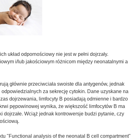
h układ odpornościowy nie jest w pełni dojrzały.
ciowym i/lub jakościowym różnicom między neonatalnymi a
rują głównie przeciwciała swoiste dla antygenów, jednak
, odpowiedzialnych za sekrecję cytokin. Dane uzyskane na
as dojrzewania, limfocyty B posiadają odmienne i bardzo
 krwi pępowinowej wynika, że większość limfocytów B ma
ki dojrzałe. Wciąż jednak kontrowersje budzi pytanie, czy
nościową.
u "Functional analysis of the neonatal B cell compartment"