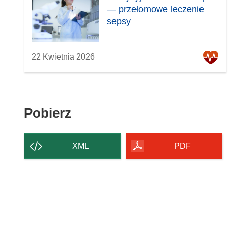
— przełomowe leczenie
sepsy
22 Kwietnia 2026
Pobierz
Pobierz
zawartość
strony
XML
PDF