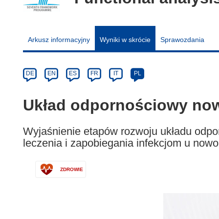
Arkusz informacyjny
Wyniki w skrócie
Sprawozdania
Article
Category
Article
DE
EN
ES
FR
IT
PL
available
in
Układ odpornościowy no
the
following
Wyjaśnienie etapów rozwoju układu odpo
languages:
leczenia i zapobiegania infekcjom u now
ZDROWIE