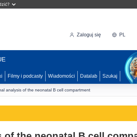
dzić?
Zaloguj się
PL
UE
ki
Filmy i podcasty
Wiadomości
Datalab
Szukaj
nal analysis of the neonatal B cell compartment
s of the neonatal B cell comp