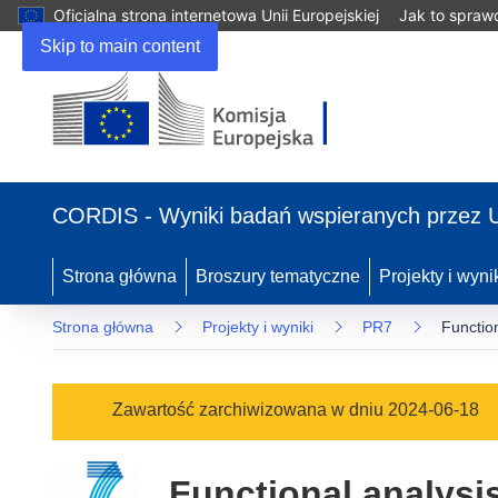
Oficjalna strona internetowa Unii Europejskiej
Jak to spraw
Skip to main content
(odnośnik
otworzy
CORDIS - Wyniki badań wspieranych przez 
się
w
nowym
Strona główna
Broszury tematyczne
Projekty i wyni
oknie)
Strona główna
Projekty i wyniki
PR7
Functio
Zawartość zarchiwizowana w dniu 2024-06-18
Functional analysi