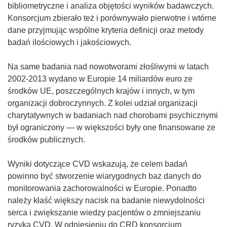
bibliometryczne i analiza objętości wyników badawczych.
Konsorcjum zbierało też i porównywało pierwotne i wtórne
dane przyjmując wspólne kryteria definicji oraz metody
badań ilościowych i jakościowych.
Na same badania nad nowotworami złośliwymi w latach
2002-2013 wydano w Europie 14 miliardów euro ze
środków UE, poszczególnych krajów i innych, w tym
organizacji dobroczynnych. Z kolei udział organizacji
charytatywnych w badaniach nad chorobami psychicznymi
był ograniczony — w większości były one finansowane ze
środków publicznych.
Wyniki dotyczące CVD wskazują, że celem badań
powinno być stworzenie wiarygodnych baz danych do
monitorowania zachorowalności w Europie. Ponadto
należy kłaść większy nacisk na badanie niewydolności
serca i zwiększanie wiedzy pacjentów o zmniejszaniu
ryzyka CVD. W odniesieniu do CRD konsorcjum