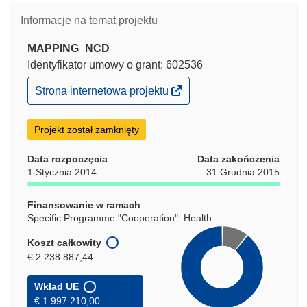
Informacje na temat projektu
MAPPING_NCD
Identyfikator umowy o grant: 602536
(odnośnik
Strona internetowa projektu
otworzy
się
w
Projekt został zamknięty
nowym
oknie)
Data rozpoczęcia
Data zakończenia
1 Stycznia 2014
31 Grudnia 2015
Finansowanie w ramach
Specific Programme "Cooperation": Health
Koszt całkowity
€ 2 238 887,44
Wkład UE
€ 1 997 210,00