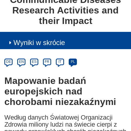
Research Activities and
their Impact
Wyniki w skrócie
Article
Category
Article
DE
EN
ES
FR
IT
PL
available
in
Mapowanie badań
the
europejskich nad
following
languages:
chorobami niezakaźnymi
Według danych Światowej Organizacji
Zdrowia miliony ludzi na świecie cierpi z