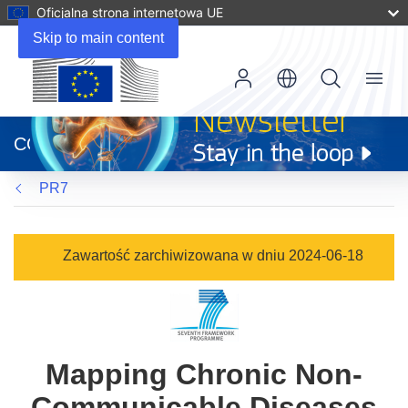
Oficjalna strona internetowa UE
Skip to main content
Menu
(odnośnik
otworzy
CORDIS
się
w
PR7
nowym
oknie)
Zawartość zarchiwizowana w dniu 2024-06-18
Mapping Chronic Non-
Communicable Diseases