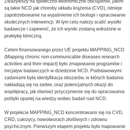
Zważywszy na społeczno-ekonomiczne obciążenie, jakim
są takie NCD jak choroby układu krążenia (CVD), istnieje
zapotrzebowanie na wyjaśnienie ich biologii i opracowanie
skutecznych interwencji. W tym celu należy scalić wysiłki
badawcze i zapewnić, że ich wyniki zostaną wdrożone w
praktykę kliniczną.
Celem finansowanego przez UE projektu MAPPING_NCD
(Mapping chronic non-communicable diseases research
activities and their impact) było zmapowanie programów i
inicjatyw badawczych w dziedzinie NCD. Podstawowymi
zadaniami była identyfikacja obszarów, w których badania
nakładają się na siebie, oraz potencjalnych okazji do
współpracy, jak również przyczynienie się do opracowania
polityki opartej na wiedzy wobec badań nad NCD.
W projekcie MAPPING_NCD koncentrowano się na CVD,
CRD, cukrzycy, nowotworach złośliwych i zdrowiu
psychicznym. Pierwszym etapem projektu było mapowanie