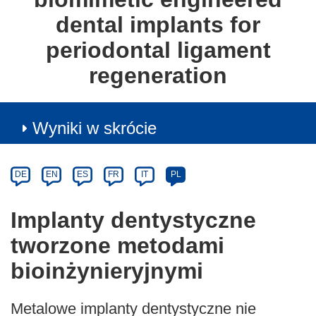
dental implants for
periodontal ligament
regeneration
Wyniki w skrócie
Article
Category
Article
DE
EN
ES
FR
IT
PL
available
in
Implanty dentystyczne
the
tworzone metodami
following
languages:
bioinżynieryjnymi
Metalowe implanty dentystyczne nie