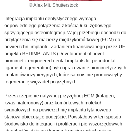
© Alex Mit, Shutterstock
Integracja implantu dentystycznego wymaga
odpowiedniego połączenia z kością łuku zębowego,
sprzyjającego osteointegracji. W jej przebiegu dochodzi do
przyłączenia się macierzy międzykomórkowej (ECM) do
powierzchni implantu. Zadaniem finansowanego przez UE
projektu BEDIMPLANTS (Development of novel
biomimetic engineered dental implants for periodontal
ligament regeneration) było opracowanie biomimetycznych
implantów inżynieryjnych, które samoistnie promowałyby
regenerację więzadeł przyzębnych.
Przeszczepienie natywnej przyzębnej ECM (kolagen,
kwas hialuronowy) oraz komórkowych molekuł
sygnałowych na powierzchnię implantu tytanowego
stanowi obiecujące podejście. Powstałoby w ten sposób
środowisko do integracji i proliferacji pierwszorzędowych
fibroblastów dziąseł i komórek macierzystych miazgi