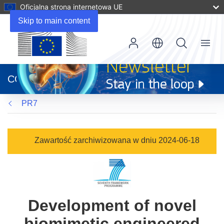
Oficjalna strona internetowa UE
Skip to main content
Menu
(odnośnik
otworzy
CORDIS
się
w
PR7
nowym
oknie)
Zawartość zarchiwizowana w dniu 2024-06-18
Development of novel
biomimetic engineered