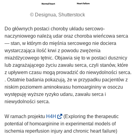
© Designua, Shutterstock
Do głównych postaci choroby układu sercowo-
naczyniowego należą udar oraz choroba wieńcowa serca
— stan, w którym do mięśnia sercowego nie dociera
wystarczająca ilość krwi z powodu zwężenia
miażdżycowego tętnic. Objawia się to w postaci dusznicy
lub zagrażającego życiu zawału serca, czyli stanów, które
z upływem czasu mogą prowadzić do niewydolności serca.
. Ostatnie badania pokazują, że w przypadku pacjentów z
niskim poziomem aminokwasu homoargininy w osoczu
występuję wyższe ryzyko udaru, zawału serca i
niewydolności serca.
(
W ramach projektu
H4H
(Exploring the therapeutic
o
potential of homoarginine in experimental models of
d
ischemia reperfusion injury and chronic heart failure)