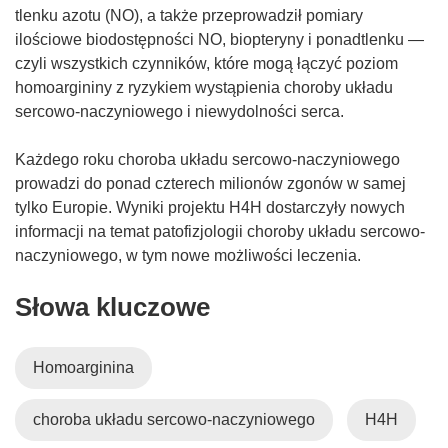
w
tlenku azotu (NO), a także przeprowadził pomiary
y
ilościowe biodostępności NO, biopteryny i ponadtlenku —
m
czyli wszystkich czynników, które mogą łączyć poziom
o
homoargininy z ryzykiem wystąpienia choroby układu
k
sercowo-naczyniowego i niewydolności serca.
n
i
Każdego roku choroba układu sercowo-naczyniowego
e
prowadzi do ponad czterech milionów zgonów w samej
)
tylko Europie. Wyniki projektu H4H dostarczyły nowych
informacji na temat patofizjologii choroby układu sercowo-
naczyniowego, w tym nowe możliwości leczenia.
Słowa kluczowe
Homoarginina
choroba układu sercowo-naczyniowego
H4H