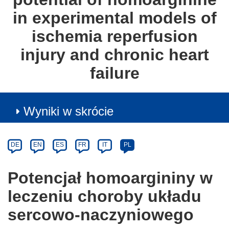
in experimental models of
ischemia reperfusion
injury and chronic heart
failure
Wyniki w skrócie
Article
Category
Article
DE
EN
ES
FR
IT
PL
available
in
Potencjał homoargininy w
the
leczeniu choroby układu
following
languages:
sercowo-naczyniowego