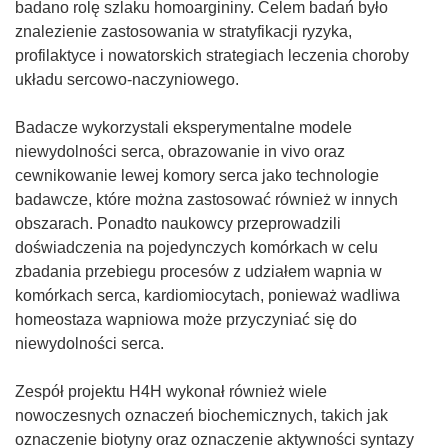
n
badano rolę szlaku homoargininy. Celem badań było
o
znalezienie zastosowania w stratyfikacji ryzyka,
ś
profilaktyce i nowatorskich strategiach leczenia choroby
n
układu sercowo-naczyniowego.
i
k
Badacze wykorzystali eksperymentalne modele
o
niewydolności serca, obrazowanie in vivo oraz
t
cewnikowanie lewej komory serca jako technologie
w
badawcze, które można zastosować również w innych
o
obszarach. Ponadto naukowcy przeprowadzili
r
doświadczenia na pojedynczych komórkach w celu
z
zbadania przebiegu procesów z udziałem wapnia w
y
komórkach serca, kardiomiocytach, ponieważ wadliwa
s
homeostaza wapniowa może przyczyniać się do
i
niewydolności serca.
ę
w
Zespół projektu H4H wykonał również wiele
n
nowoczesnych oznaczeń biochemicznych, takich jak
o
oznaczenie biotyny oraz oznaczenie aktywności syntazy