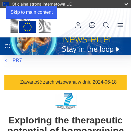
Oficjalna strona internetowa UE
Skip to main content
Menu
(odnośnik
otworzy
CORDIS
się
w
PR7
nowym
oknie)
Zawartość zarchiwizowana w dniu 2024-06-18
Exploring the therapeutic
potential of homoarginine