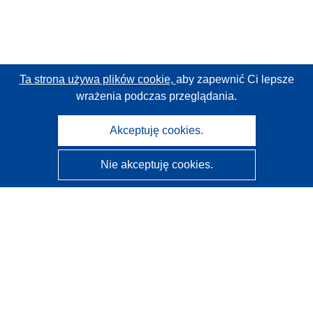
Ta strona używa plików cookie,
aby zapewnić Ci lepsze
wrażenia podczas przeglądania.
Akceptuję cookies.
Nie akceptuję cookies.
CORDIS - Wyniki badań wspieranych przez UE
Administratorem tej strony internetowej jest
Urząd
Publikacji Unii Europejskiej
Dostępność
Częściowo zautomatyzowana klasyfikacja projektów -