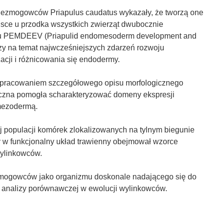
iezmogowców Priapulus caudatus wykazały, że tworzą one
jsce u przodka wszystkich zwierząt dwubocznie
ktu PEMDEEV (Priapulid endomesoderm development and
zy na temat najwcześniejszych zdarzeń rozwoju
cji i różnicowania się endodermy.
pracowaniem szczegółowego opisu morfologicznego
tyczna pomogła scharakteryzować domeny ekspresji
mezodermą.
j populacji komórek zlokalizowanych na tylnym biegunie
my w funkcjonalny układ trawienny obejmował wzorce
wylinkowców.
niezmogowców jako organizmu doskonale nadającego się do
ie analizy porównawczej w ewolucji wylinkowców.