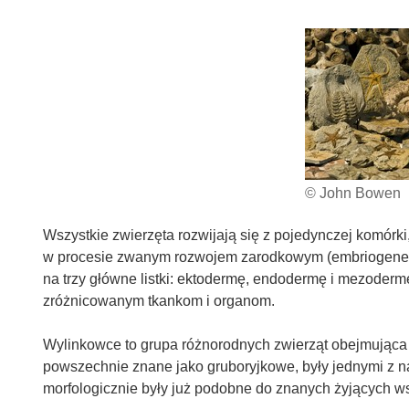
© John Bowen
Wszystkie zwierzęta rozwijają się z pojedynczej komórki
w procesie zwanym rozwojem zarodkowym (embriogenez
na trzy główne listki: ektodermę, endodermę i mezoderm
zróżnicowanym tkankom i organom.
Wylinkowce to grupa różnorodnych zwierząt obejmująca 
powszechnie znane jako gruboryjkowe, były jednymi z na
morfologicznie były już podobne do znanych żyjących w