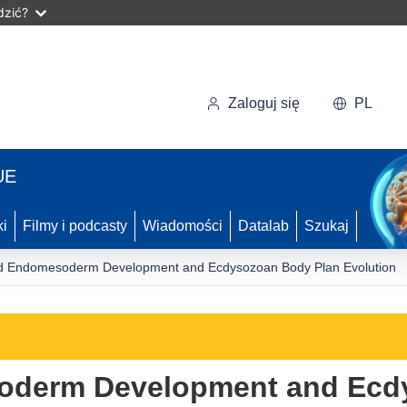
dzić?
Zaloguj się
PL
UE
ki
Filmy i podcasty
Wiadomości
Datalab
Szukaj
id Endomesoderm Development and Ecdysozoan Body Plan Evolution
soderm Development and Ecd