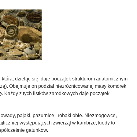
, która, dzieląc się, daje początek strukturom anatomicznym
ą). Obejmuje on podział niezróżnicowanej masy komórek
ę. Każdy z tych listków zarodkowych daje początek
owady, pająki, pazurnice i robaki obłe. Niezmogowce,
jliczniej występujących zwierząt w kambrze, kiedy to
spółcześnie gatunków.