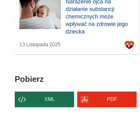
Narażenie ojca na
działanie substancji
chemicznych może
wpływać na zdrowie jego
dziecka
13 Listopada 2025
Pobierz
Pobierz
zawartość
strony
XML
PDF