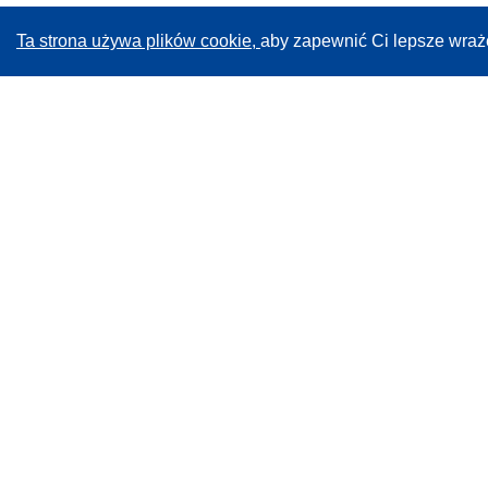
Ta strona używa plików cookie,
aby zapewnić Ci lepsze wraż
CORDIS - Wyniki badań wspieranych przez UE
Administratorem tej strony internetowej jest
Urząd
Publikacji Unii Europejskiej
Dostępność
Częściowo zautomatyzowana klasyfikacja projektów -
Informacja na temat wyjaśnialności