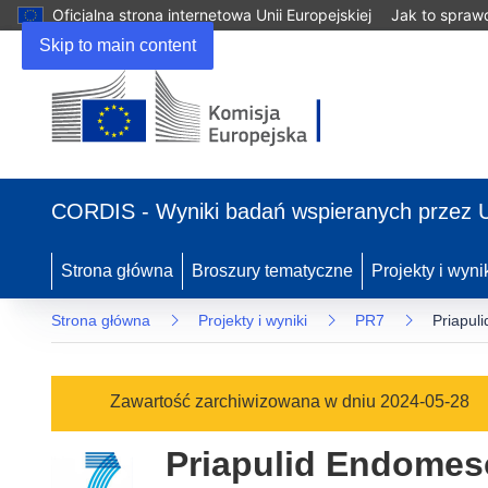
Oficjalna strona internetowa Unii Europejskiej
Jak to spraw
Skip to main content
(odnośnik
otworzy
CORDIS - Wyniki badań wspieranych przez 
się
w
nowym
Strona główna
Broszury tematyczne
Projekty i wyni
oknie)
Strona główna
Projekty i wyniki
PR7
Priapul
Zawartość zarchiwizowana w dniu 2024-05-28
Priapulid Endome