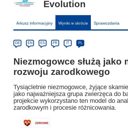
Evolution
Arkusz informacyjny
Wyniki w skrócie
Sprawozdania
Article
Category
Article
DE
EN
ES
FR
IT
PL
available
in
Niezmogowce służą jako 
the
rozwoju zarodkowego
following
languages:
Tysiącletnie niezmogowce, żyjące skami
jako najważniejsza grupa zwierzęca do 
projekcie wykorzystano ten model do ana
zarodkowym i procesie różnicowania.
ZDROWIE