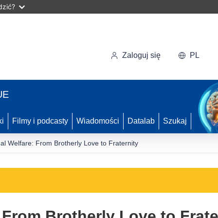
dzić?
Zaloguj się
PL
UE
ki
Filmy i podcasty
Wiadomości
Datalab
Szukaj
al Welfare: From Brotherly Love to Fraternity
 From Brotherly Love to Frate