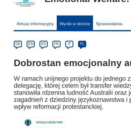
Arkusz informacyjny
Wyniki w skrócie
Sprawozdania
Article
Category
Article
DE
EN
ES
FR
IT
PL
available
in
Dobrostan emocjonalny a
the
following
W ramach unijnego projektu do jednego z 
languages:
delegację, której celem był transfer wie
stanowiła rdzenna ludność Australii oraz 
zagadnień z dziedziny językoznawstwa i 
wpływ reformacji protestanckiej.
SPOŁECZEŃSTWO