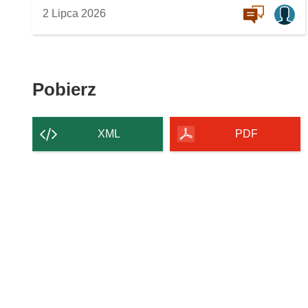
2 Lipca 2026
Pobierz
Pobierz
zawartość
strony
XML
PDF