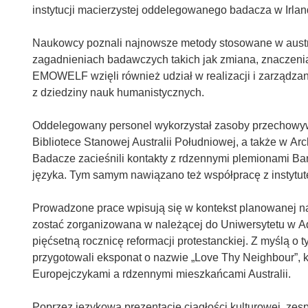
instytucji macierzystej oddelegowanego badacza w Irland
Naukowcy poznali najnowsze metody stosowane w austra
zagadnieniach badawczych takich jak zmiana, znaczenia 
EMOWELF wzięli również udział w realizacji i zarządz
z dziedziny nauk humanistycznych.
Oddelegowany personel wykorzystał zasoby przechowy
Bibliotece Stanowej Australii Południowej, a także w Ar
Badacze zacieśnili kontakty z rdzennymi plemionami Bar
języka. Tym samym nawiązano też współpracę z instytute
Prowadzone prace wpisują się w kontekst planowanej na
zostać zorganizowana w należącej do Uniwersytetu w Ad
pięćsetną rocznicę reformacji protestanckiej. Z myślą o
przygotowali eksponat o nazwie „Love Thy Neighbour”, k
Europejczykami a rdzennymi mieszkańcami Australii.
Poprzez językową prezentację ciągłości kulturowej, zes