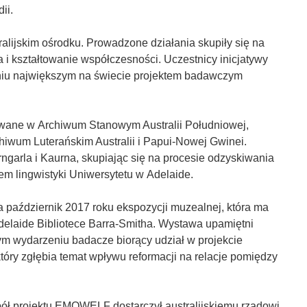
ii.
lijskim ośrodku. Prowadzone działania skupiły się na
i kształtowanie współczesności. Uczestnicy inicjatywy
aniu największym na świecie projektem badawczym
wane w Archiwum Stanowym Australii Południowej,
chiwum Luterańskim Australii i Papui-Nowej Gwinei.
ngarla i Kaurna, skupiając się na procesie odzyskiwania
m lingwistyki Uniwersytetu w Adelaide.
 październik 2017 roku ekspozycji muzealnej, która ma
elaide Bibliotece Barra-Smitha. Wystawa upamiętni
 tym wydarzeniu badacze biorący udział w projekcie
tóry zgłębia temat wpływu reformacji na relacje pomiędzy
pół projektu EMOWELF dostarczył australijskiemu rządowi