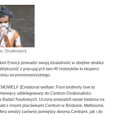
, Shutterstock
rii Emocji prowadzi swoją działalność w obrębie struktur
 Większość z pracujących tam 40 historyków to eksperci
 okresu wczesnonowożytnego.
EMOWELF (Emotional welfare: From brotherly love to
12 miesięcy oddelegowany do Centrum Doskonałości
praw Badań Naukowych. Uczony prowadził swoje badania na
ntakt z innymi placówkami Centrum w Brisbane, Melbourne,
nsferu wiedzy zarówno pomiędzy dwoma Centrami, jak i do