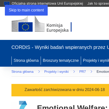
Oficjalna strona internetowa Unii Europejskiej
Jak to spraw
Skip to main content
(odnośnik
otworzy
CORDIS - Wyniki badań wspieranych przez 
się
w
nowym
Strona główna
Broszury tematyczne
Projekty i wyni
oknie)
Strona główna
Projekty i wyniki
PR7
Emotion
Zawartość zarchiwizowana w dniu 2024-06-18
Emotional Welfare: