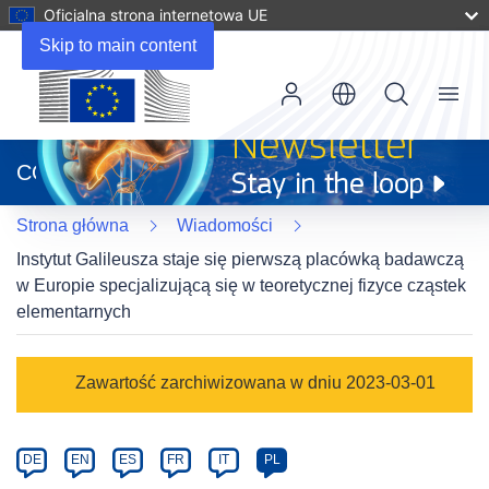
Oficjalna strona internetowa UE
Skip to main content
Menu
(odnośnik
otworzy
CORDIS
się
w
Strona główna
Wiadomości
nowym
oknie)
Instytut Galileusza staje się pierwszą placówką badawczą
w Europie specjalizującą się w teoretycznej fizyce cząstek
elementarnych
Article
Zawartość zarchiwizowana w dniu 2023-03-01
Category
Article
DE
EN
ES
FR
IT
PL
available