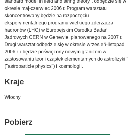
standard model in field and string theory", odbędzie się w
okresie maj-czerwiec 2006 r. Program warsztatu
skoncentrowany będzie na rozpoczęciu
eksperymentalnego programu wielkiego zderzacza
hadronów (LHC) w Europejskim Ośrodku Badań
Jądrowych CERN w Genewie, planowanego na 2007 r.
Drugi warsztat odbędzie się w okresie wrzesień-listopad
2006 r. i będzie poświęcony nowym granicom w
zastosowaniu teorii cząstek elementarnych do astrofizyki "
("astroparticle physics") i kosmologii.
Kraje
Włochy
Pobierz
Pobierz
zawartość