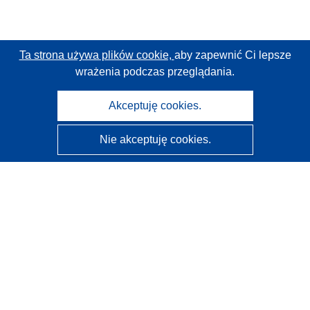
Ta strona używa plików cookie,
aby zapewnić Ci lepsze
wrażenia podczas przeglądania.
Akceptuję cookies.
Nie akceptuję cookies.
CORDIS - Wyniki badań wspieranych przez UE
Administratorem tej strony internetowej jest
Urząd
Publikacji Unii Europejskiej
Dostępność
Częściowo zautomatyzowana klasyfikacja projektów -
Informacja na temat wyjaśnialności