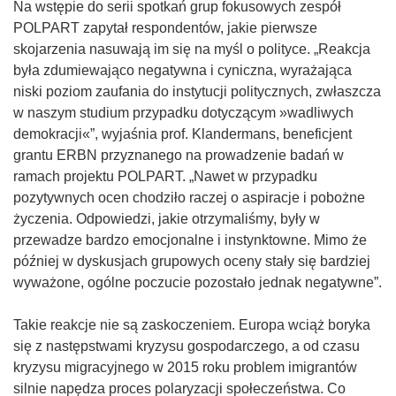
Na wstępie do serii spotkań grup fokusowych zespół
POLPART zapytał respondentów, jakie pierwsze
skojarzenia nasuwają im się na myśl o polityce. „Reakcja
była zdumiewająco negatywna i cyniczna, wyrażająca
niski poziom zaufania do instytucji politycznych, zwłaszcza
w naszym studium przypadku dotyczącym »wadliwych
demokracji«”, wyjaśnia prof. Klandermans, beneficjent
grantu ERBN przyznanego na prowadzenie badań w
ramach projektu POLPART. „Nawet w przypadku
pozytywnych ocen chodziło raczej o aspiracje i pobożne
życzenia. Odpowiedzi, jakie otrzymaliśmy, były w
przewadze bardzo emocjonalne i instynktowne. Mimo że
później w dyskusjach grupowych oceny stały się bardziej
wyważone, ogólne poczucie pozostało jednak negatywne”.
Takie reakcje nie są zaskoczeniem. Europa wciąż boryka
się z następstwami kryzysu gospodarczego, a od czasu
kryzysu migracyjnego w 2015 roku problem imigrantów
silnie napędza proces polaryzacji społeczeństwa. Co