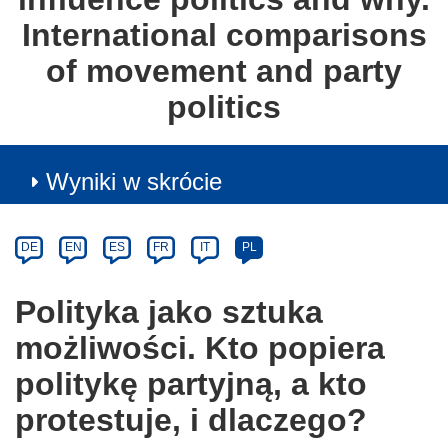
International comparisons
of movement and party
politics
Wyniki w skrócie
Article
Category
Article
DE
EN
ES
FR
IT
PL
available
in
Polityka jako sztuka
the
możliwości. Kto popiera
following
languages:
politykę partyjną, a kto
protestuje, i dlaczego?