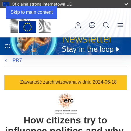
Oficjalna strona internetowa UE
Skip to main content
Menu
(odnośnik
otworzy
CORDIS
się
w
PR7
nowym
oknie)
Zawartość zarchiwizowana w dniu 2024-06-18
How citizens try to
influence politics and why.