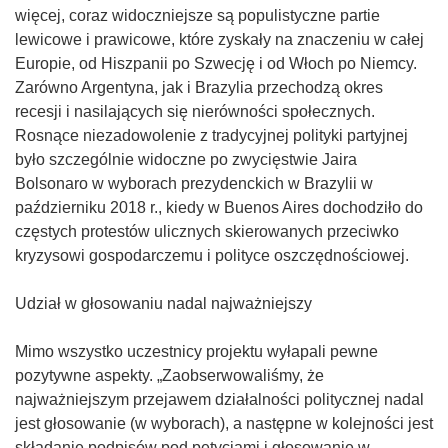
więcej, coraz widoczniejsze są populistyczne partie
lewicowe i prawicowe, które zyskały na znaczeniu w całej
Europie, od Hiszpanii po Szwecję i od Włoch po Niemcy.
Zarówno Argentyna, jak i Brazylia przechodzą okres
recesji i nasilających się nierówności społecznych.
Rosnące niezadowolenie z tradycyjnej polityki partyjnej
było szczególnie widoczne po zwycięstwie Jaira
Bolsonaro w wyborach prezydenckich w Brazylii w
październiku 2018 r., kiedy w Buenos Aires dochodziło do
częstych protestów ulicznych skierowanych przeciwko
kryzysowi gospodarczemu i polityce oszczędnościowej.
Udział w głosowaniu nadal najważniejszy
Mimo wszystko uczestnicy projektu wyłapali pewne
pozytywne aspekty. „Zaobserwowaliśmy, że
najważniejszym przejawem działalności politycznej nadal
jest głosowanie (w wyborach), a następne w kolejności jest
składanie podpisów pod petycjami i głosowanie w