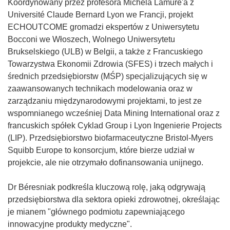
Koordynowany przez profesora Michela Lamure'a z
Université Claude Bernard Lyon we Francji, projekt
ECHOUTCOME gromadzi ekspertów z Uniwersytetu
Bocconi we Włoszech, Wolnego Uniwersytetu
Brukselskiego (ULB) w Belgii, a także z Francuskiego
Towarzystwa Ekonomii Zdrowia (SFES) i trzech małych i
średnich przedsiębiorstw (MŚP) specjalizujących się w
zaawansowanych technikach modelowania oraz w
zarządzaniu międzynarodowymi projektami, to jest ze
wspomnianego wcześniej Data Mining International oraz z
francuskich spółek Cyklad Group i Lyon Ingenierie Projects
(LIP). Przedsiębiorstwo biofarmaceutyczne Bristol-Myers
Squibb Europe to konsorcjum, które bierze udział w
projekcie, ale nie otrzymało dofinansowania unijnego.
Dr Béresniak podkreśla kluczową rolę, jaką odgrywają
przedsiębiorstwa dla sektora opieki zdrowotnej, określając
je mianem "głównego podmiotu zapewniającego
innowacyjne produkty medyczne".