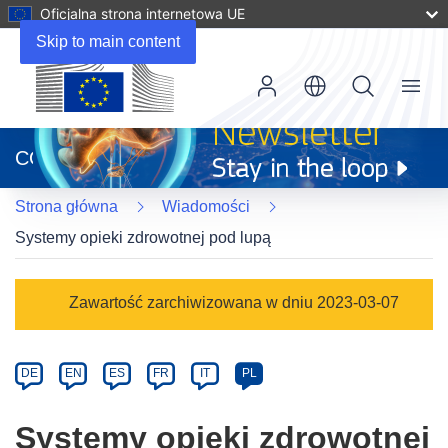
Oficjalna strona internetowa UE
Skip to main content
Menu
(odnośnik
otworzy
CORDIS
się
w
Strona główna
Wiadomości
nowym
oknie)
Systemy opieki zdrowotnej pod lupą
Article
Zawartość zarchiwizowana w dniu 2023-03-07
Category
Article
DE
EN
ES
FR
IT
PL
available
in
Systemy opieki zdrowotnej
the