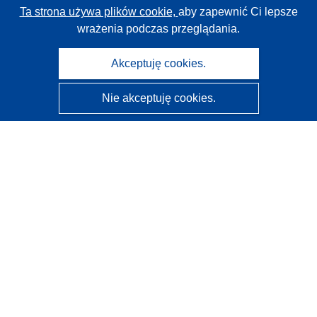
Ta strona używa plików cookie,
aby zapewnić Ci lepsze
wrażenia podczas przeglądania.
Akceptuję cookies.
Nie akceptuję cookies.
CORDIS - Wyniki badań wspieranych przez UE
Administratorem tej strony internetowej jest
Urząd
Publikacji Unii Europejskiej
Dostępność
Częściowo zautomatyzowana klasyfikacja projektów -
Informacja na temat wyjaśnialności
Kontakt