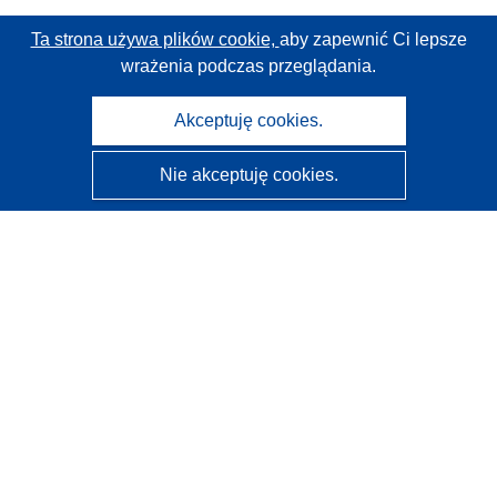
Ta strona używa plików cookie,
aby zapewnić Ci lepsze
wrażenia podczas przeglądania.
Akceptuję cookies.
Nie akceptuję cookies.
CORDIS - Wyniki badań wspieranych przez UE
Administratorem tej strony internetowej jest
Urząd
Publikacji Unii Europejskiej
Dostępność
Częściowo zautomatyzowana klasyfikacja projektów -
Informacja na temat wyjaśnialności
Kontakt