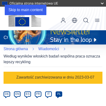
Oficjalna strona internetowa UE
Skip to main content
Menu
(odnośnik
otworzy
CORDIS
się
w
Strona główna
Wiadomości
nowym
oknie)
Według wyników włoskich badań wspólna praca oznacza
lepszy recykling
Article
Zawartość zarchiwizowana w dniu 2023-03-07
Category
Article
DE
EN
ES
FR
IT
PL
available
in