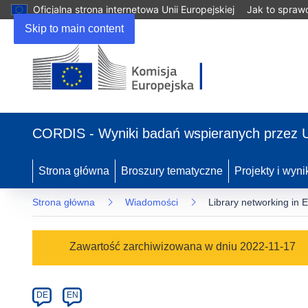
Oficjalna strona internetowa Unii Europejskiej
Jak to spraw
Skip to main content
(odnośnik
otworzy
CORDIS - Wyniki badań wspieranych przez 
się
w
nowym
Strona główna
Broszury tematyczne
Projekty i wyni
oknie)
Strona główna
Wiadomości
Library networking in 
Article
Zawartość zarchiwizowana w dniu 2022-11-17
Category
Article
DE
EN