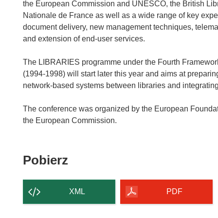
the European Commission and UNESCO, the British Libra
Nationale de France as well as a wide range of key experts
document delivery, new management techniques, telemati
and extension of end-user services.
The LIBRARIES programme under the Fourth Framework
(1994-1998) will start later this year and aims at preparin
network-based systems between libraries and integrating li
The conference was organized by the European Foundatio
Pobierz
Pobierz
zawartość
strony
XML
PDF