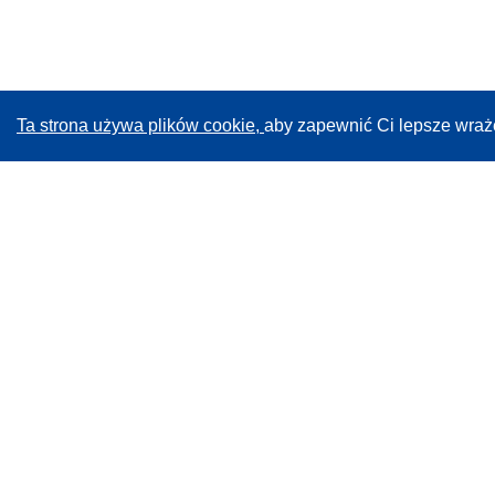
Ta strona używa plików cookie,
aby zapewnić Ci lepsze wraż
CORDIS - Wyniki badań wspieranych przez UE
Administratorem tej strony internetowej jest
Urząd
Publikacji Unii Europejskiej
Dostępność
Częściowo zautomatyzowana klasyfikacja projektów -
Informacja na temat wyjaśnialności