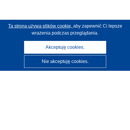
Ta strona używa plików cookie,
aby zapewnić Ci lepsze
wrażenia podczas przeglądania.
Akceptuję cookies.
Nie akceptuję cookies.
CORDIS - Wyniki badań wspieranych przez UE
Administratorem tej strony internetowej jest
Urząd
Publikacji Unii Europejskiej
Dostępność
Częściowo zautomatyzowana klasyfikacja projektów -
Informacja na temat wyjaśnialności