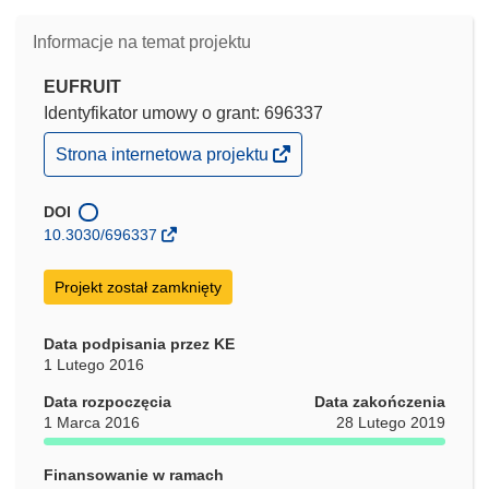
Informacje na temat projektu
EUFRUIT
Identyfikator umowy o grant: 696337
(odnośnik
Strona internetowa projektu
otworzy
się
w
DOI
nowym
10.3030/696337
oknie)
Projekt został zamknięty
Data podpisania przez KE
1 Lutego 2016
Data rozpoczęcia
Data zakończenia
1 Marca 2016
28 Lutego 2019
Finansowanie w ramach