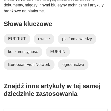
o
dokumenty, między innymi biuletyny techniczne i artykuły
ś
branżowe na platformę.
n
Słowa kluczowe
i
k
o
EUFRUIT
owoce
platforma wiedzy
t
w
konkurencyjność
EUFRIN
o
r
z
European Fruit Network
ogrodnictwo
y
s
i
Znajdź inne artykuły w tej samej
ę
dziedzinie zastosowania
w
n
o