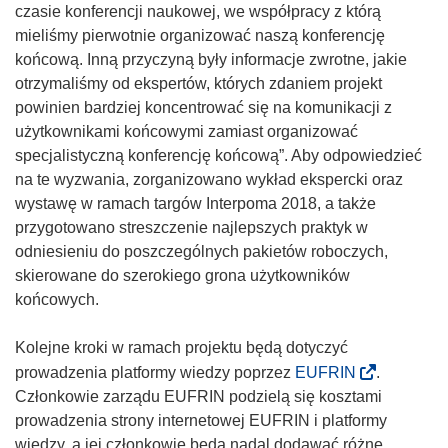
czasie konferencji naukowej, we współpracy z którą
mieliśmy pierwotnie organizować naszą konferencję
końcową. Inną przyczyną były informacje zwrotne, jakie
otrzymaliśmy od ekspertów, których zdaniem projekt
powinien bardziej koncentrować się na komunikacji z
użytkownikami końcowymi zamiast organizować
specjalistyczną konferencję końcową”. Aby odpowiedzieć
na te wyzwania, zorganizowano wykład ekspercki oraz
wystawę w ramach targów Interpoma 2018, a także
przygotowano streszczenie najlepszych praktyk w
odniesieniu do poszczególnych pakietów roboczych,
skierowane do szerokiego grona użytkowników
końcowych.
Kolejne kroki w ramach projektu będą dotyczyć
(
prowadzenia platformy wiedzy poprzez
EUFRIN
.
o
Członkowie zarządu EUFRIN podzielą się kosztami
d
prowadzenia strony internetowej EUFRIN i platformy
n
wiedzy, a jej członkowie będą nadal dodawać różne