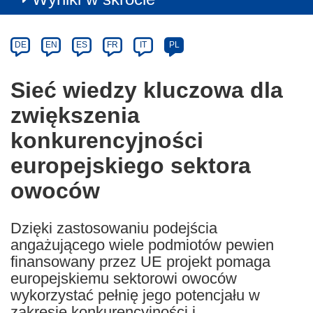
Article
Category
Article
DE
EN
ES
FR
IT
PL
available
in
Sieć wiedzy kluczowa dla
the
zwiększenia
following
languages:
konkurencyjności
europejskiego sektora
owoców
Dzięki zastosowaniu podejścia
angażującego wiele podmiotów pewien
finansowany przez UE projekt pomaga
europejskiemu sektorowi owoców
wykorzystać pełnię jego potencjału w
zakresie konkurencyjności i