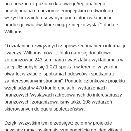
k
przenoszona z poziomu krajowego/regionalnego i
o
udostępniana na poziomie europejskim (i odwrotnie)
t
wszystkim zainteresowanym podmiotom w łańcuchu
w
produkcji owoców, które mogą z niej korzystać”, dodaje
o
Williams.
r
z
O działaniach związanych z upowszechnianiem informacji
y
i wiedzy, Williams mówi: „Udało nam się dodatkowo
s
zorganizować 243 seminaria i warsztaty z wykładami, a w
i
całej UE odbyło się 1 071 spotkań w terenie, w tym dni
ę
otwarte, wizytacje, spotkania hodowców i spotkania z
w
zainteresowanymi stronami”. Ponadto członkowie projektu
n
wzięli udział w 470 konferencjach i wydarzeniach
o
branżowych/wystawach adresowanych do interesariuszy
w
branżowych, zorganizowaliśmy także 108 wydarzeń
y
skierowanych do ogółu społeczeństwa.
m
o
Dzięki wszystkim tym przedsięwzięciom w projekcie
k
powstały ramy i systematyczne podejście do identyfikacji,