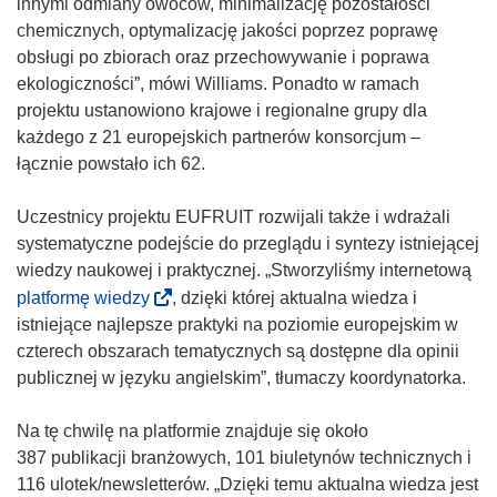
innymi odmiany owoców, minimalizację pozostałości
chemicznych, optymalizację jakości poprzez poprawę
obsługi po zbiorach oraz przechowywanie i poprawa
ekologiczności”, mówi Williams. Ponadto w ramach
projektu ustanowiono krajowe i regionalne grupy dla
każdego z 21 europejskich partnerów konsorcjum –
łącznie powstało ich 62.
Uczestnicy projektu EUFRUIT rozwijali także i wdrażali
systematyczne podejście do przeglądu i syntezy istniejącej
wiedzy naukowej i praktycznej. „Stworzyliśmy internetową
(
platformę wiedzy
, dzięki której aktualna wiedza i
o
istniejące najlepsze praktyki na poziomie europejskim w
d
czterech obszarach tematycznych są dostępne dla opinii
n
publicznej w języku angielskim”, tłumaczy koordynatorka.
o
ś
Na tę chwilę na platformie znajduje się około
n
387 publikacji branżowych, 101 biuletynów technicznych i
i
116 ulotek/newsletterów. „Dzięki temu aktualna wiedza jest