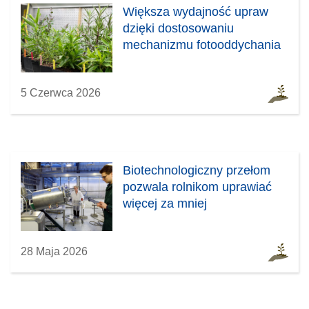
w
Większa wydajność upraw
y
dzięki dostosowaniu
m
mechanizmu fotooddychania
o
k
n
5 Czerwca 2026
i
e
)
Biotechnologiczny przełom
pozwala rolnikom uprawiać
więcej za mniej
28 Maja 2026