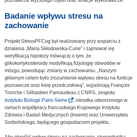
poznawcze wyższego rzędu oraz funkcje wykonawcze.
Badanie wpływu stresu na
zachowanie
Projekt StressPFCog był realizowany przy wsparciu z
działania „Maria Skłodowska-Curie” i zajmował się
weryfikacją hipotezy mówiącej o tym, że
glikokortykosteroidy modyfikują fizjologię obwodów w
mózgu, powodując zmiany w zachowaniu. „Naszym
głównym celem było zrozumienie wpływu stresu na funkcje
poznawcze oraz korę przedczołową”, wyjaśniają François
Tronche i Sébastien Parnaudeau z CNRS, zespołu
(
Instytutu Biologii Paris-Seine
, ośrodka utworzonego w
o
ramach współpracy francuskiego Krajowego Instytutu
d
Zdrowia i Badań Medycznych (Inserm) oraz Uniwersytetu
n
Sorbońskiego, będącego gospodarzem projektu.
o
ś
Aby określić wpływ stresu na zachowanie, stypendystka