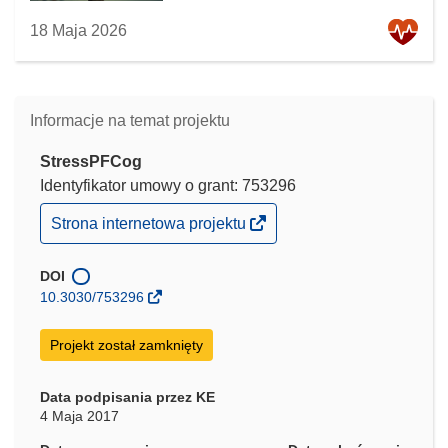
18 Maja 2026
Informacje na temat projektu
StressPFCog
Identyfikator umowy o grant: 753296
(odnośnik
Strona internetowa projektu
otworzy
się
w
DOI
nowym
10.3030/753296
oknie)
Projekt został zamknięty
Data podpisania przez KE
4 Maja 2017