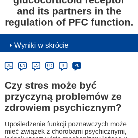
glucocorticoid receptor
and its partners in the
regulation of PFC function.
Wyniki w skrócie
Article
Category
Article
DE
EN
ES
FR
IT
PL
available
in
Czy stres może być
the
przyczyną problemów ze
following
languages:
zdrowiem psychicznym?
Upośledzenie funkcji poznawczych może
mieć związek z chorobami psychicznymi,