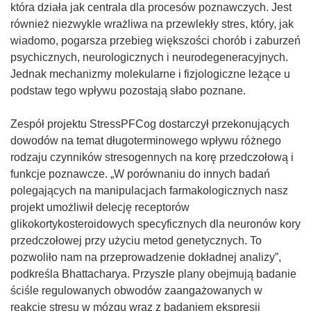
która działa jak centrala dla procesów poznawczych. Jest
również niezwykle wrażliwa na przewlekły stres, który, jak
wiadomo, pogarsza przebieg większości chorób i zaburzeń
psychicznych, neurologicznych i neurodegeneracyjnych.
Jednak mechanizmy molekularne i fizjologiczne leżące u
podstaw tego wpływu pozostają słabo poznane.
Zespół projektu StressPFCog dostarczył przekonujących
dowodów na temat długoterminowego wpływu różnego
rodzaju czynników stresogennych na korę przedczołową i
funkcje poznawcze. „W porównaniu do innych badań
polegających na manipulacjach farmakologicznych nasz
projekt umożliwił delecję receptorów
glikokortykosteroidowych specyficznych dla neuronów kory
przedczołowej przy użyciu metod genetycznych. To
pozwoliło nam na przeprowadzenie dokładnej analizy”,
podkreśla Bhattacharya. Przyszłe plany obejmują badanie
ściśle regulowanych obwodów zaangażowanych w
reakcję stresu w mózgu wraz z badaniem ekspresji