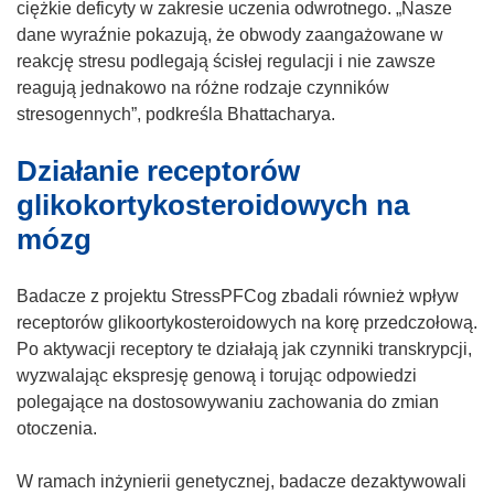
m
ciężkie deficyty w zakresie uczenia odwrotnego. „Nasze
o
dane wyraźnie pokazują, że obwody zaangażowane w
k
reakcję stresu podlegają ścisłej regulacji i nie zawsze
n
reagują jednakowo na różne rodzaje czynników
i
stresogennych”, podkreśla Bhattacharya.
e
Działanie receptorów
)
glikokortykosteroidowych na
mózg
Badacze z projektu StressPFCog zbadali również wpływ
receptorów glikoortykosteroidowych na korę przedczołową.
Po aktywacji receptory te działają jak czynniki transkrypcji,
wyzwalając ekspresję genową i torując odpowiedzi
polegające na dostosowywaniu zachowania do zmian
otoczenia.
W ramach inżynierii genetycznej, badacze dezaktywowali