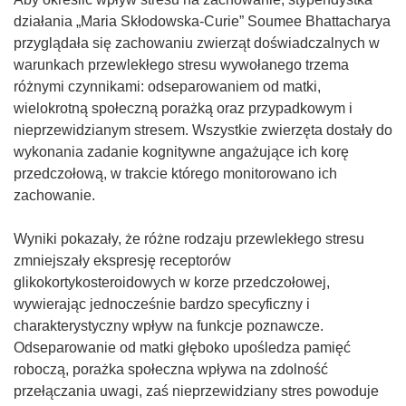
n
działania „Maria Skłodowska-Curie” Soumee Bhattacharya
i
przyglądała się zachowaniu zwierząt doświadczalnych w
k
warunkach przewlekłego stresu wywołanego trzema
o
różnymi czynnikami: odseparowaniem od matki,
t
wielokrotną społeczną porażką oraz przypadkowym i
w
nieprzewidzianym stresem. Wszystkie zwierzęta dostały do
o
wykonania zadanie kognitywne angażujące ich korę
r
przedczołową, w trakcie którego monitorowano ich
z
zachowanie.
y
s
Wyniki pokazały, że różne rodzaju przewlekłego stresu
i
zmniejszały ekspresję receptorów
ę
glikokortykosteroidowych w korze przedczołowej,
w
wywierając jednocześnie bardzo specyficzny i
n
charakterystyczny wpływ na funkcje poznawcze.
o
Odseparowanie od matki głęboko upośledza pamięć
w
roboczą, porażka społeczna wpływa na zdolność
y
przełączania uwagi, zaś nieprzewidziany stres powoduje