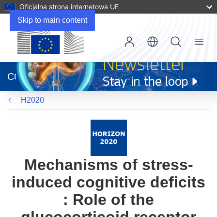
Oficjalna strona internetowa UE
Skip to main content
Menu
(odnośnik
otworzy
CORDIS
się
w
H2020
nowym
oknie)
Mechanisms of stress-
induced cognitive deficits
: Role of the