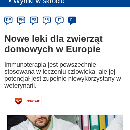
Wyniki w skrócie
Article
Category
Article
DE
EN
ES
FR
IT
PL
available
in
Nowe leki dla zwierząt
the
domowych w Europie
following
languages:
Immunoterapia jest powszechnie
stosowana w leczeniu człowieka, ale jej
potencjał jest zupełnie niewykorzystany w
weterynarii.
ZDROWIE