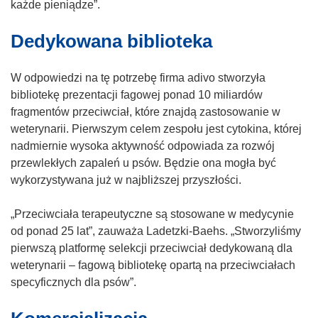
w
każde pieniądze”.
y
Dedykowana biblioteka
m
o
k
W odpowiedzi na tę potrzebę firma adivo stworzyła
n
bibliotekę prezentacji fagowej ponad 10 miliardów
i
fragmentów przeciwciał, które znajdą zastosowanie w
e
weterynarii. Pierwszym celem zespołu jest cytokina, której
)
nadmiernie wysoka aktywność odpowiada za rozwój
przewlekłych zapaleń u psów. Będzie ona mogła być
wykorzystywana już w najbliższej przyszłości.
„Przeciwciała terapeutyczne są stosowane w medycynie
od ponad 25 lat”, zauważa Ladetzki-Baehs. „Stworzyliśmy
pierwszą platformę selekcji przeciwciał dedykowaną dla
weterynarii – fagową bibliotekę opartą na przeciwciałach
specyficznych dla psów”.