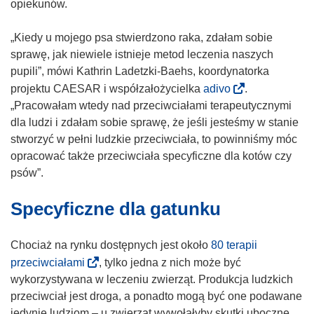
ś
opiekunów.
n
i
„Kiedy u mojego psa stwierdzono raka, zdałam sobie
k
sprawę, jak niewiele istnieje metod leczenia naszych
o
pupili”, mówi Kathrin Ladetzki-Baehs, koordynatorka
t
(
projektu CAESAR i współzałożycielka
adivo
.
w
o
„Pracowałam wtedy nad przeciwciałami terapeutycznymi
o
d
dla ludzi i zdałam sobie sprawę, że jeśli jesteśmy w stanie
r
n
stworzyć w pełni ludzkie przeciwciała, to powinniśmy móc
z
o
opracować także przeciwciała specyficzne dla kotów czy
y
ś
psów”.
s
n
Specyficzne dla gatunku
i
i
ę
k
w
o
Chociaż na rynku dostępnych jest około
80 terapii
n
t
(
przeciwciałami
, tylko jedna z nich może być
o
w
o
wykorzystywana w leczeniu zwierząt. Produkcja ludzkich
w
o
d
przeciwciał jest droga, a ponadto mogą być one podawane
y
r
n
jedynie ludziom – u zwierząt wywołałyby skutki uboczne.