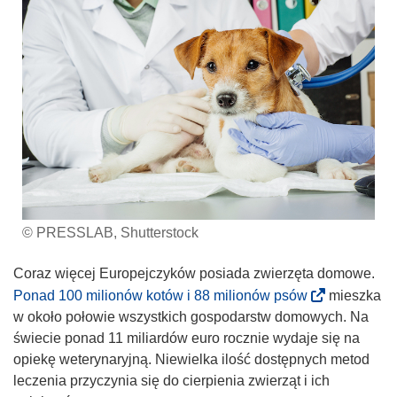
© PRESSLAB, Shutterstock
Coraz więcej Europejczyków posiada zwierzęta domowe.
(
Ponad 100 milionów kotów i 88 milionów psów
mieszka
o
w około połowie wszystkich gospodarstw domowych. Na
d
świecie ponad 11 miliardów euro rocznie wydaje się na
n
opiekę weterynaryjną. Niewielka ilość dostępnych metod
o
leczenia przyczynia się do cierpienia zwierząt i ich