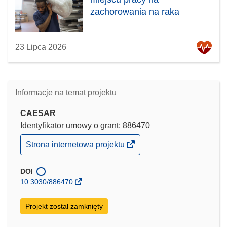
zachorowania na raka
23 Lipca 2026
Informacje na temat projektu
CAESAR
Identyfikator umowy o grant: 886470
(odnośnik
Strona internetowa projektu
otworzy
się
w
DOI
nowym
10.3030/886470
oknie)
Projekt został zamknięty