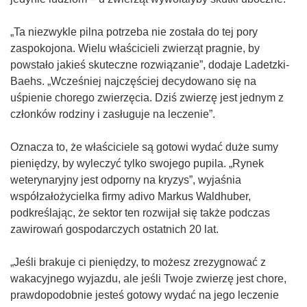
m
z
o
o
y
ś
„Ta niezwykle pilna potrzeba nie została do tej pory
k
s
n
zaspokojona. Wielu właścicieli zwierząt pragnie, by
n
i
i
powstało jakieś skuteczne rozwiązanie”, dodaje Ladetzki-
i
ę
k
Baehs. „Wcześniej najczęściej decydowano się na
e
w
o
uśpienie chorego zwierzęcia. Dziś zwierzę jest jednym z
)
n
t
członków rodziny i zasługuje na leczenie”.
o
w
w
o
Oznacza to, że właściciele są gotowi wydać duże sumy
y
r
pieniędzy, by wyleczyć tylko swojego pupila. „Rynek
m
z
weterynaryjny jest odporny na kryzys”, wyjaśnia
o
y
współzałożycielka firmy adivo Markus Waldhuber,
k
s
podkreślając, że sektor ten rozwijał się także podczas
n
i
zawirowań gospodarczych ostatnich 20 lat.
i
ę
e
w
„Jeśli brakuje ci pieniędzy, to możesz zrezygnować z
)
n
wakacyjnego wyjazdu, ale jeśli Twoje zwierzę jest chore,
o
prawdopodobnie jesteś gotowy wydać na jego leczenie