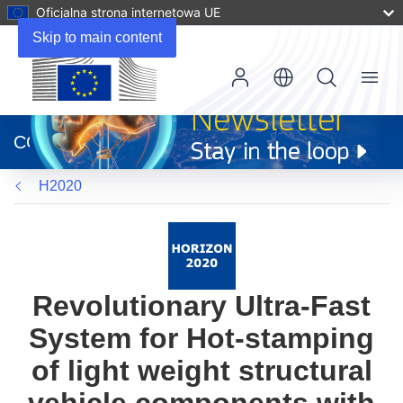
Oficjalna strona internetowa UE
Skip to main content
Menu
(odnośnik
otworzy
CORDIS
się
w
H2020
nowym
oknie)
Revolutionary Ultra-Fast
System for Hot-stamping
of light weight structural