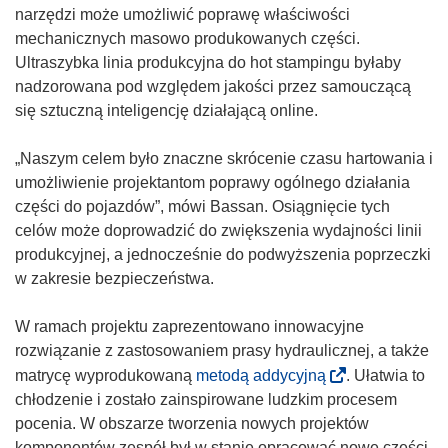
narzędzi może umożliwić poprawę właściwości
m
z
r
w
mechanicznych masowo produkowanych części.
o
y
z
o
Ultraszybka linia produkcyjna do hot stampingu byłaby
k
s
y
r
nadzorowana pod względem jakości przez samouczącą
n
i
s
z
się sztuczną inteligencję działającą online.
i
ę
i
y
e
w
ę
s
„Naszym celem było znaczne skrócenie czasu hartowania i
)
n
w
i
umożliwienie projektantom poprawy ogólnego działania
o
n
ę
części do pojazdów”, mówi Bassan. Osiągnięcie tych
w
o
w
celów może doprowadzić do zwiększenia wydajności linii
y
w
n
produkcyjnej, a jednocześnie do podwyższenia poprzeczki
m
y
o
w zakresie bezpieczeństwa.
o
m
w
k
o
y
W ramach projektu zaprezentowano innowacyjne
n
k
m
rozwiązanie z zastosowaniem prasy hydraulicznej, a także
i
n
o
(
matrycę wyprodukowaną
metodą addycyjną
. Ułatwia to
e
i
k
o
chłodzenie i zostało zainspirowane ludzkim procesem
)
e
n
d
pocenia. W obszarze tworzenia nowych projektów
)
i
n
komponentów zespół był w stanie opracować nowe części