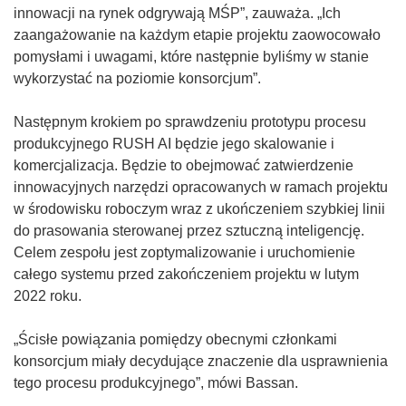
w
innowacji na rynek odgrywają MŚP”, zauważa. „Ich
y
zaangażowanie na każdym etapie projektu zaowocowało
m
pomysłami i uwagami, które następnie byliśmy w stanie
o
wykorzystać na poziomie konsorcjum”.
k
n
Następnym krokiem po sprawdzeniu prototypu procesu
i
produkcyjnego RUSH AI będzie jego skalowanie i
e
komercjalizacja. Będzie to obejmować zatwierdzenie
)
innowacyjnych narzędzi opracowanych w ramach projektu
w środowisku roboczym wraz z ukończeniem szybkiej linii
do prasowania sterowanej przez sztuczną inteligencję.
Celem zespołu jest zoptymalizowanie i uruchomienie
całego systemu przed zakończeniem projektu w lutym
2022 roku.
„Ścisłe powiązania pomiędzy obecnymi członkami
konsorcjum miały decydujące znaczenie dla usprawnienia
tego procesu produkcyjnego”, mówi Bassan.