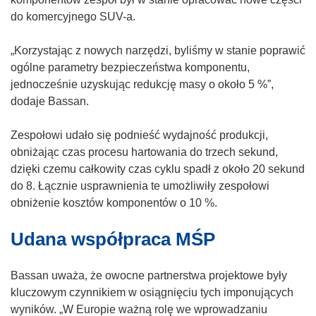
e
o
do komercyjnego SUV-a.
)
ś
n
„Korzystając z nowych narzędzi, byliśmy w stanie poprawić
i
ogólne parametry bezpieczeństwa komponentu,
k
jednocześnie uzyskując redukcję masy o około 5 %”,
o
dodaje Bassan.
t
w
Zespołowi udało się podnieść wydajność produkcji,
o
obniżając czas procesu hartowania do trzech sekund,
r
dzięki czemu całkowity czas cyklu spadł z około 20 sekund
z
do 8. Łącznie usprawnienia te umożliwiły zespołowi
y
obniżenie kosztów komponentów o 10 %.
s
Udana współpraca MŚP
i
ę
w
Bassan uważa, że owocne partnerstwa projektowe były
n
kluczowym czynnikiem w osiągnięciu tych imponujących
o
wyników. „W Europie ważną rolę we wprowadzaniu