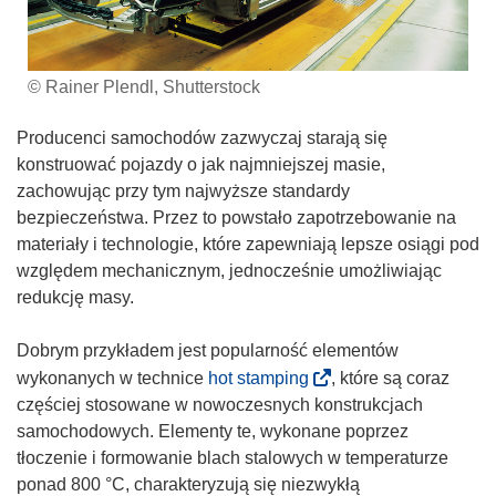
© Rainer Plendl, Shutterstock
Producenci samochodów zazwyczaj starają się
konstruować pojazdy o jak najmniejszej masie,
zachowując przy tym najwyższe standardy
bezpieczeństwa. Przez to powstało zapotrzebowanie na
materiały i technologie, które zapewniają lepsze osiągi pod
względem mechanicznym, jednocześnie umożliwiając
redukcję masy.
Dobrym przykładem jest popularność elementów
(
wykonanych w technice
hot stamping
, które są coraz
o
częściej stosowane w nowoczesnych konstrukcjach
d
samochodowych. Elementy te, wykonane poprzez
n
tłoczenie i formowanie blach stalowych w temperaturze
o
ponad 800 °C, charakteryzują się niezwykłą