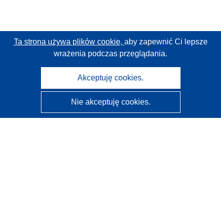
Ta strona używa plików cookie,
aby zapewnić Ci lepsze
wrażenia podczas przeglądania.
Akceptuję cookies.
Nie akceptuję cookies.
CORDIS - Wyniki badań wspieranych przez UE
Administratorem tej strony internetowej jest
Urząd
Publikacji Unii Europejskiej
Dostępność
Częściowo zautomatyzowana klasyfikacja projektów -
Informacja na temat wyjaśnialności