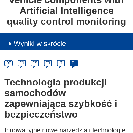
vehicle components with
Artificial Intelligence
quality control monitoring
Wyniki w skrócie
Article
Category
Article
DE
EN
ES
FR
IT
PL
available
in
Technologia produkcji
the
samochodów
following
languages:
zapewniająca szybkość i
bezpieczeństwo
Innowacyjne nowe narzędzia i technologie