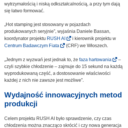
ś
wytrzymałością i niską odkształcalnością, a przy tym dają
n
się łatwo formować.
i
k
„Hot stamping jest stosowany w pojazdach
o
produkowanych seryjnie”, wyjaśnia Daniele Bassan,
t
(
koordynator projektu
RUSH AI
i kierownik projektu w
w
o
(
Centrum Badawczym Fiata
(CRF) we Włoszech.
o
d
o
r
n
d
(
„Jednym z wyzwań jest jednak to, że
faza hartowania
–
z
o
n
o
czyli szybkie chłodzenie – zajmuje do 15 sekund na każdą
y
ś
o
d
wyprodukowaną część, a dostosowanie właściwości
s
n
ś
n
każdej z nich nie zawsze jest możliwe”.
i
i
n
o
ę
k
Wydajność innowacyjnych metod
i
ś
w
o
k
n
produkcji
n
t
o
i
o
w
t
k
Celem projektu RUSH AI było sprawdzenie, czy czas
w
o
w
o
chłodzenia można znacząco skrócić i czy nowa generacja
y
r
o
t