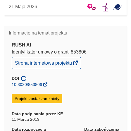
21 Maja 2026
Informacje na temat projektu
RUSH AI
Identyfikator umowy o grant: 853806
(odnośnik
Strona internetowa projektu
otworzy
się
w
DOI
nowym
10.3030/853806
oknie)
Projekt został zamknięty
Data podpisania przez KE
11 Marca 2019
Data rozpoczęcia
Data zakończenia