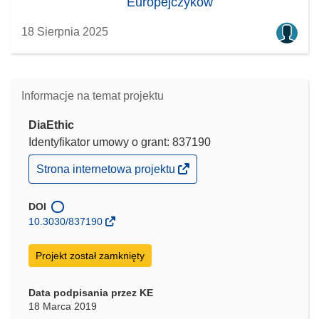
Europejczyków
18 Sierpnia 2025
Informacje na temat projektu
DiaEthic
Identyfikator umowy o grant: 837190
(odnośnik
Strona internetowa projektu
otworzy
się
w
DOI
nowym
10.3030/837190
oknie)
Projekt został zamknięty
Data podpisania przez KE
18 Marca 2019