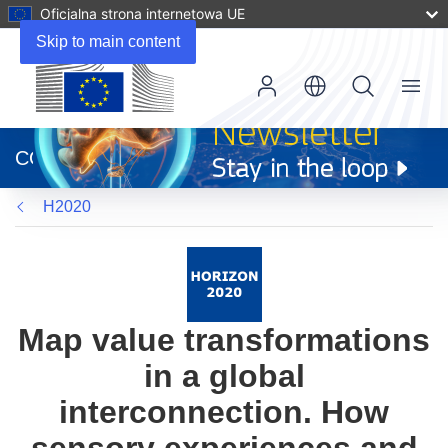
Oficjalna strona internetowa UE
Skip to main content
Menu
(odnośnik
otworzy
CORDIS
się
w
H2020
nowym
oknie)
Map value transformations
in a global
interconnection. How