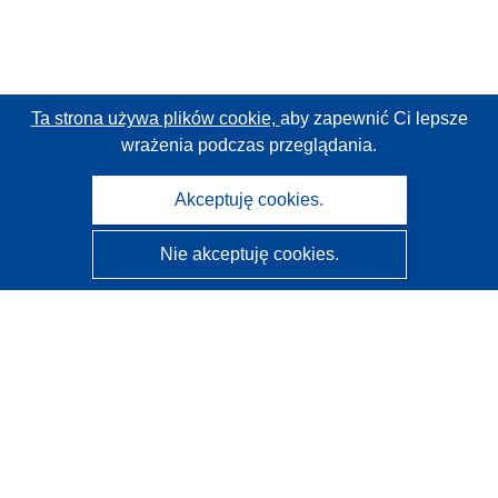
Ta strona używa plików cookie,
aby zapewnić Ci lepsze
wrażenia podczas przeglądania.
Akceptuję cookies.
Nie akceptuję cookies.
CORDIS - Wyniki badań wspieranych przez UE
Administratorem tej strony internetowej jest
Urząd
Publikacji Unii Europejskiej
Dostępność
Częściowo zautomatyzowana klasyfikacja projektów -