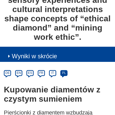
sensory experiences and
cultural interpretations
shape concepts of “ethical
diamond” and “mining
work ethic”.
Wyniki w skrócie
Article
Category
Article
DE
EN
ES
FR
IT
PL
available
in
Kupowanie diamentów z
the
czystym sumieniem
following
languages:
Pierścionki z diamentem wzbudzają