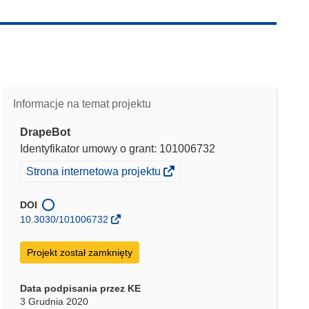
Informacje na temat projektu
DrapeBot
Identyfikator umowy o grant: 101006732
(odnośnik
Strona internetowa projektu
otworzy
się
DOI
w
10.3030/101006732
nowym
oknie)
Projekt został zamknięty
Data podpisania przez KE
3 Grudnia 2020