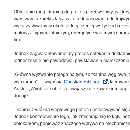
Oblekanie (ang. draping) to proces przemysłowy, w któr
warstwami i zniekształca w celu dopasowania do trójwym
wykorzystywany w około jednej trzeciej wszystkich czę
motoryzacyjnym, lotniczym, energetyce wiatrowej i branż
firm.
Jednak zagwarantowanie, by proces oblekania dokładnie 
jednocześnie nie powodował powstawania marszczenia t
„Główne wyzwanie polega na tym, że tkanina węglowa jes
(
wymiarach” — wyjaśnia
Christian Eitzinger
, kierowni
o
Austrii. „Wyobraź sobie, że owijasz kulę kawałkiem papi
d
dodaje.
n
o
Tkanina z włókna węglowego potrafi dostosowywać się 
ś
Jednak kontrolowanie tego, jak zmieniają się te kąty, 
n
oblekaniem, ponieważ znacząco wpływa na mechaniczne
i