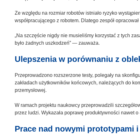
k
n
Ze względu na rozmiar robotów istniało ryzyko wystąpi
i
współpracującego z robotem. Dlatego zespół opracował 
e
)
„Na szczęście nigdy nie musieliśmy korzystać z tych zas
było żadnych uszkodzeń” — zauważa.
Ulepszenia w porównaniu z oble
Przeprowadzono rozszerzone testy, polegały na skonfi
zakładach użytkowników końcowych, należących do kons
przemysłowej.
W ramach projektu naukowcy przeprowadzili szczegóło
przez ludzi. Wykazała poprawę produktywności nawet o
Prace nad nowymi prototypami 