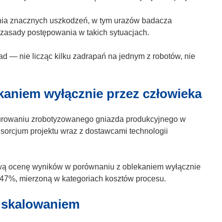
k
ę
n
w
enia znacznych uszkodzeń, w tym urazów badacza
i
n
zasady postępowania w takich sytuacjach.
e
o
)
w
ad — nie licząc kilku zadrapań na jednym z robotów, nie
y
m
o
kaniem wyłącznie przez człowieka
k
n
gurowaniu zrobotyzowanego gniazda produkcyjnego w
i
orcjum projektu wraz z dostawcami technologii
e
)
wą ocenę wyników w porównaniu z oblekaniem wyłącznie
 47%, mierzoną w kategoriach kosztów procesu.
i skalowaniem