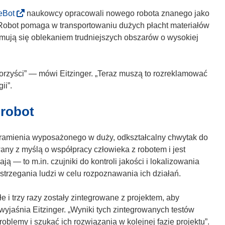
k
(
eBot
naukowcy opracowali nowego robota znanego jako
o
o
 Robot pomaga w transportowaniu dużych płacht materiałów
t
d
ajmują się oblekaniem trudniejszych obszarów o wysokiej
w
n
o
o
r
ś
orzyści” — mówi Eitzinger. „Teraz muszą to rozreklamować
z
n
ii”.
y
i
-robot
s
k
i
o
ę
t
 ramienia wyposażonego w duży, odkształcalny chwytak do
w
w
wany z myślą o współpracy człowieka z robotem i jest
n
o
— to m.in. czujniki do kontroli jakości i lokalizowania
o
r
postrzegania ludzi w celu rozpoznawania ich działań.
w
z
y
y
i trzy razy zostały zintegrowane z projektem, aby
m
s
yjaśnia Eitzinger. „Wyniki tych zintegrowanych testów
o
i
oblemy i szukać ich rozwiązania w kolejnej fazie projektu”.