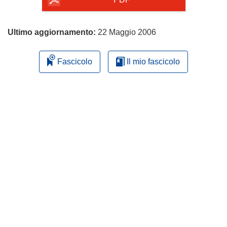
pagina
Ultimo aggiornamento:
22 Maggio 2006
Fascicolo
Il mio fascicolo