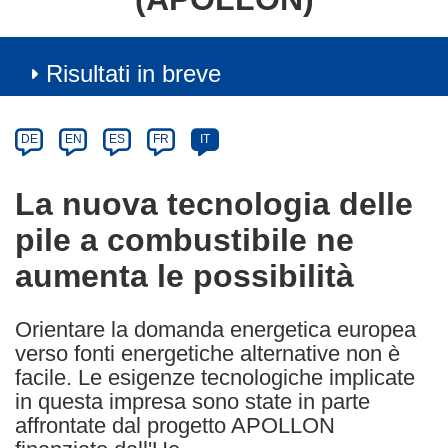
Risultati in breve
Article
Category
Article
DE
EN
ES
FR
IT
available
in
La nuova tecnologia delle
the
pile a combustibile ne
following
languages:
aumenta le possibilità
Orientare la domanda energetica europea
verso fonti energetiche alternative non è
facile. Le esigenze tecnologiche implicate
in questa impresa sono state in parte
affrontate dal progetto APOLLON