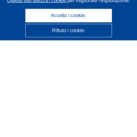
Questo sito utilizza i cookie
per migliorare l'esplorazione.
Accetto i cookie.
Rifiuto i cookie.
CORDIS - Risultati della ricerca dell’UE
Questo sito web è gestito dall'
Ufficio delle pubblicazioni
dell'Unione europea
Accessibilità
Classificazione semi-automatica dei progetti - Informativa
sulla spiegabilità
Contattaci
Contatta il nostro Help Desk