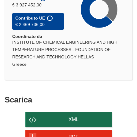
€ 3 927 452,00
Contributo UE
€ 2 469 736,00
Coordinato da
INSTITUTE OF CHEMICAL ENGINEERING AND HIGH
TEMPERATURE PROCESSES - FOUNDATION OF
RESEARCH AND TECHNOLOGY HELLAS
Greece
Scarica
Scarica
il
contenuto
XML
della
PDF