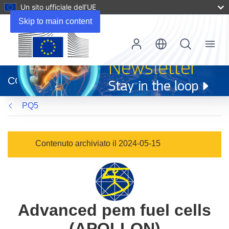
Un sito ufficiale dell’UE
Skip to main content
Menu
(si
apre
CORDIS
in
una
PQ5
nuova
finestra)
Contenuto archiviato il 2024-05-15
Advanced pem fuel cells
(APOLLON)