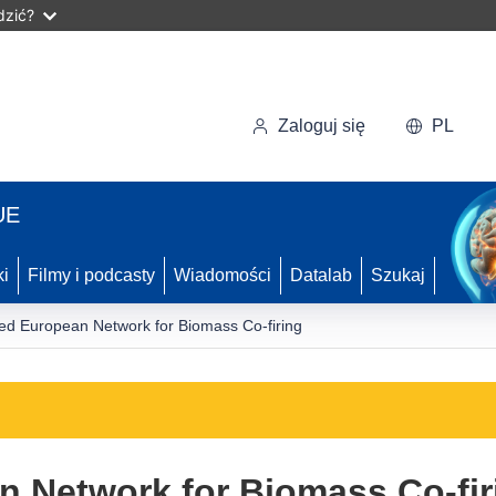
dzić?
Zaloguj się
PL
UE
ki
Filmy i podcasty
Wiadomości
Datalab
Szukaj
ted European Network for Biomass Co-firing
n Network for Biomass Co-fir