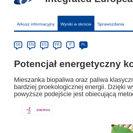
Arkusz informacyjny
Wyniki w skrócie
Sprawozdania
Article
Category
Article
DE
EN
ES
FR
IT
PL
available
in
Potencjał energetyczny k
the
following
Mieszanka biopaliwa oraz paliwa klasycz
languages:
bardziej proekologicznej energii. Dzięki wy
powyższe podejście jest obiecującą meto
ENERGIA