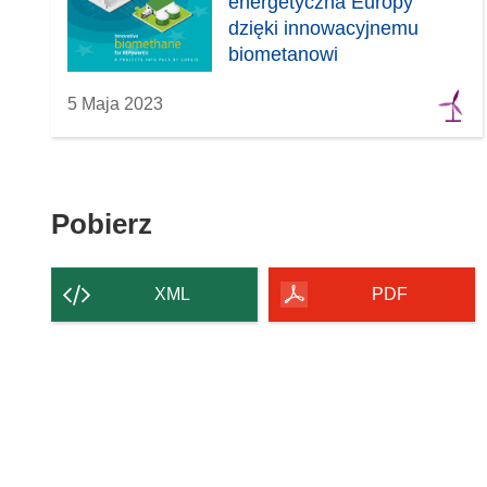
energetyczna Europy
dzięki innowacyjnemu
biometanowi
5 Maja 2023
Pobierz
Pobierz
zawartość
strony
XML
PDF