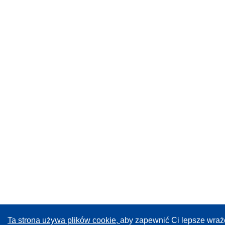
Ta strona używa plików cookie,
aby zapewnić Ci lepsze wraż