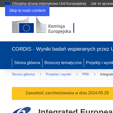
Oficjalna strona internetowa Unii Europejskiej
Jak to spraw
Skip to main content
(odnośnik
otworzy
CORDIS - Wyniki badań wspieranych przez 
się
w
nowym
Strona główna
Broszury tematyczne
Projekty i wyni
oknie)
Strona główna
Projekty i wyniki
PR6
Integra
Zawartość zarchiwizowana w dniu 2024-05-29
Integrated Europea