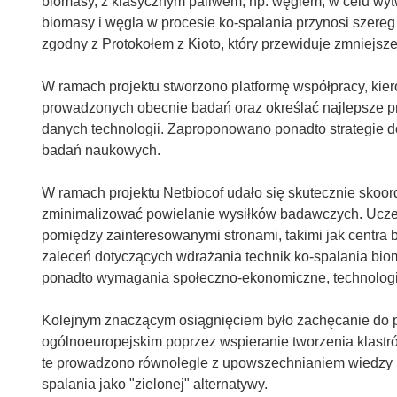
biomasy, z klasycznym paliwem, np. węglem, w celu wytw
biomasy i węgla w procesie ko-spalania przynosi szereg 
zgodny z Protokołem z Kioto, który przewiduje zmniejsz
W ramach projektu stworzono platformę współpracy, ki
prowadzonych obecnie badań oraz określać najlepsze pra
danych technologii. Zaproponowano ponadto strategie d
badań naukowych.
W ramach projektu Netbiocof udało się skutecznie sko
zminimalizować powielanie wysiłków badawczych. Uczest
pomiędzy zainteresowanymi stronami, takimi jak centra 
zaleceń dotyczących wdrażania technik ko-spalania b
ponadto wymagania społeczno-ekonomiczne, technologicz
Kolejnym znaczącym osiągnięciem było zachęcanie do 
ogólnoeuropejskim poprzez wspieranie tworzenia klastr
te prowadzono równolegle z upowszechnianiem wiedzy 
spalania jako "zielonej" alternatywy.