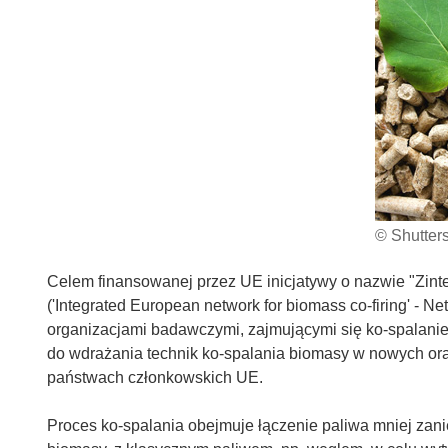
© Shutter
Celem finansowanej przez UE inicjatywy o nazwie "Zint
('Integrated European network for biomass co-firing' - N
organizacjami badawczymi, zajmującymi się ko-spalanie
do wdrażania technik ko-spalania biomasy w nowych ora
państwach członkowskich UE.
Proces ko-spalania obejmuje łączenie paliwa mniej zan