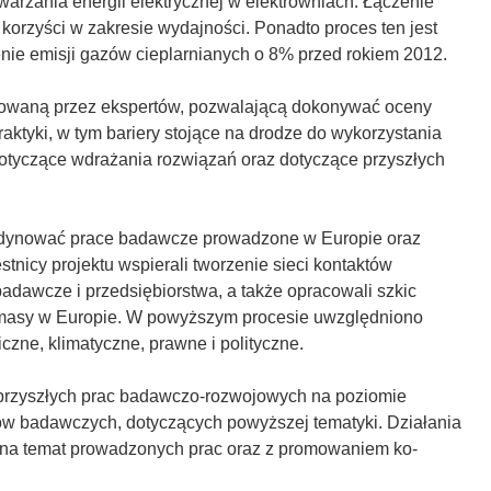
arzania energii elektrycznej w elektrowniach. Łączenie
korzyści w zakresie wydajności. Ponadto proces ten jest
enie emisji gazów cieplarnianych o 8% przed rokiem 2012.
erowaną przez ekspertów, pozwalającą dokonywać oceny
ktyki, w tym bariery stojące na drodze do wykorzystania
otyczące wdrażania rozwiązań oraz dotyczące przyszłych
ordynować prace badawcze prowadzone w Europie oraz
nicy projektu wspierali tworzenie sieci kontaktów
badawcze i przedsiębiorstwa, a także opracowali szkic
iomasy w Europie. W powyższym procesie uwzględniono
ne, klimatyczne, prawne i polityczne.
przyszłych prac badawczo-rozwojowych na poziomie
ów badawczych, dotyczących powyższej tematyki. Działania
na temat prowadzonych prac oraz z promowaniem ko-