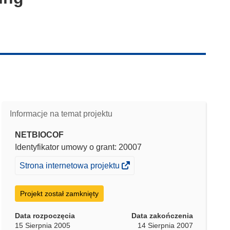
Informacje na temat projektu
NETBIOCOF
Identyfikator umowy o grant: 20007
(odnośnik
Strona internetowa projektu
otworzy
się
Projekt został zamknięty
w
nowym
Data rozpoczęcia
Data zakończenia
15 Sierpnia 2005
14 Sierpnia 2007
oknie)