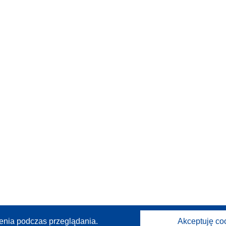
enia podczas przeglądania.
Akceptuję co