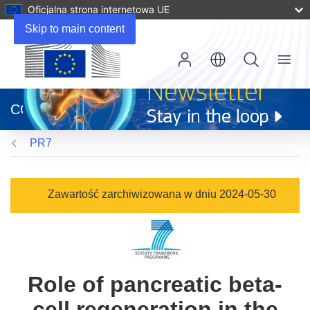
Oficjalna strona internetowa UE
Skip to main content
Menu
(odnośnik
otworzy
CORDIS
się
w
PR7
nowym
oknie)
Zawartość zarchiwizowana w dniu 2024-05-30
Role of pancreatic beta-
cell regeneration in the