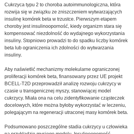
Cukrzyca typu 2 to choroba autoimmunologiczna, która
rozwija się w związku ze zniszczeniem wytwarzających
insulinę komórek beta w trzustce. Pierwszym etapem
choroby jest insulinooporność, kiedy organizm stara się
kompensować niezdolność do wydajnego wykorzystania
insuliny. Stopniowo prowadzi to do spadku liczby komórek
beta lub ograniczenia ich zdolności do wytwarzania
insuliny.
Aby naświetlić mechanizmy molekularne ograniczonej
proliferacji komórek beta, finansowany przez UE projekt
BCELL-T2D przeprowadził analizę rozwoju cukrzycy w
czasie u transgenicznej myszy, stanowiącej model
cukrzycy. Miała ona na celu zidentyfikowanie cząsteczek
docelowych, które można byłoby wykorzystać w leczeniu,
polegającym na regeneracji utraconej masy komórek beta.
Podsumowano poszczególne stadia cukrzycy u człowieka
na przykładzie mysiego modelu. Insulinooporność