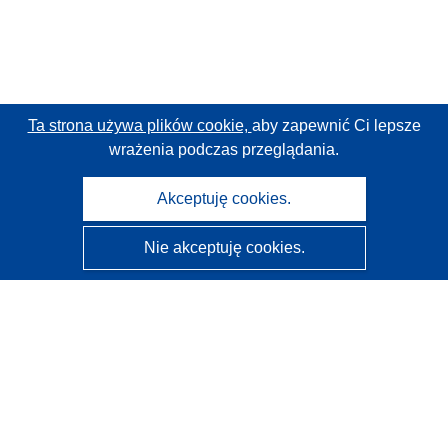
Ta strona używa plików cookie,
aby zapewnić Ci lepsze
wrażenia podczas przeglądania.
Akceptuję cookies.
Nie akceptuję cookies.
CORDIS - Wyniki badań wspieranych przez UE
Administratorem tej strony internetowej jest
Urząd
Publikacji Unii Europejskiej
Dostępność
Częściowo zautomatyzowana klasyfikacja projektów -