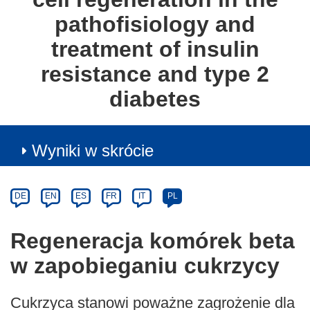
pathofisiology and
treatment of insulin
resistance and type 2
diabetes
Wyniki w skrócie
Article
Category
Article
DE
EN
ES
FR
IT
PL
available
in
Regeneracja komórek beta
the
w zapobieganiu cukrzycy
following
languages:
Cukrzyca stanowi poważne zagrożenie dla