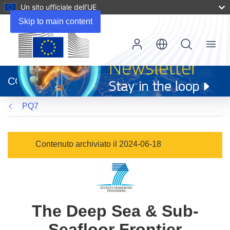
Un sito ufficiale dell’UE
Skip to main content
Menu
(si
apre
CORDIS
in
una
PQ7
nuova
finestra)
Contenuto archiviato il 2024-06-18
The Deep Sea & Sub-
Seafloor Frontier