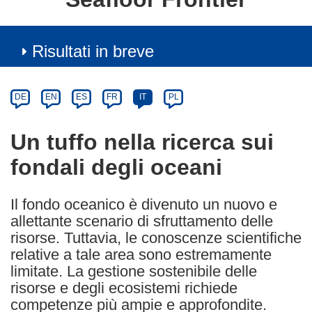
Risultati in breve
Article
Category
Article
DE
EN
ES
FR
IT
PL
available
in
Un tuffo nella ricerca sui
the
fondali degli oceani
following
languages:
Il fondo oceanico è divenuto un nuovo e
allettante scenario di sfruttamento delle
risorse. Tuttavia, le conoscenze scientifiche
relative a tale area sono estremamente
limitate. La gestione sostenibile delle
risorse e degli ecosistemi richiede
competenze più ampie e approfondite.