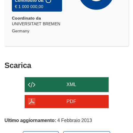
Contributo UE
€ 1 000 000,00
Coordinato da
UNIVERSITAET BREMEN
Germany
Scarica
Scarica
il
contenuto
XML
della
pagina
PDF
Ultimo aggiornamento:
4 Febbraio 2013