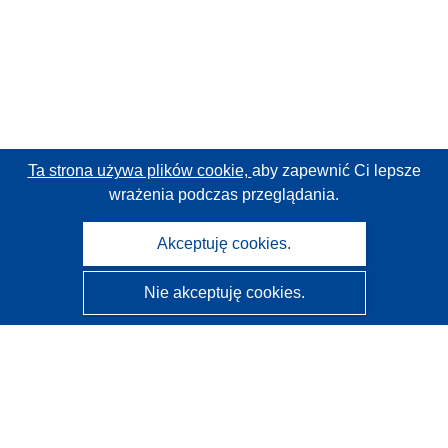
Ta strona używa plików cookie,
aby zapewnić Ci lepsze
wrażenia podczas przeglądania.
Akceptuję cookies.
Nie akceptuję cookies.
CORDIS - Wyniki badań wspieranych przez UE
Administratorem tej strony internetowej jest
Urząd
Publikacji Unii Europejskiej