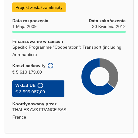
się
w
Projekt został zamknięty
nowym
oknie)
Data rozpoczęcia
Data zakończenia
1 Maja 2009
30 Kwietnia 2012
Finansowanie w ramach
Specific Programme "Cooperation": Transport (including
Aeronautics)
Koszt całkowity
€ 5 610 179,00
Wkład UE
€ 3 595 087,00
Koordynowany przez
THALES AVS FRANCE SAS
France