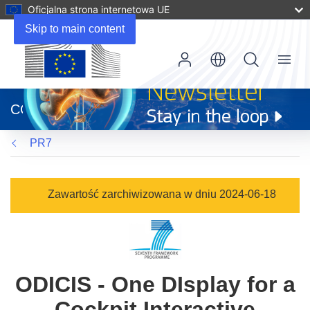
Oficjalna strona internetowa UE
Skip to main content
Menu
(odnośnik
otworzy
CORDIS
się
w
PR7
nowym
oknie)
Zawartość zarchiwizowana w dniu 2024-06-18
ODICIS - One DIsplay for a
Cockpit Interactive