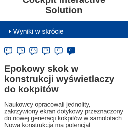
Solution
Wyniki w skrócie
Article
Category
Article
DE
EN
ES
FR
IT
PL
available
in
Epokowy skok w
the
konstrukcji wyświetlaczy
following
languages:
do kokpitów
Naukowcy opracowali jednolity,
zakrzywiony ekran dotykowy przeznaczony
do nowej generacji kokpitów w samolotach.
Nowa konstrukcja ma potencjał