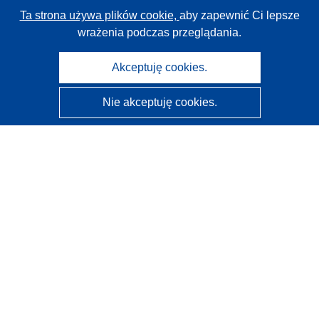
Ta strona używa plików cookie,
aby zapewnić Ci lepsze
wrażenia podczas przeglądania.
Akceptuję cookies.
Nie akceptuję cookies.
CORDIS - Wyniki badań wspieranych przez UE
Administratorem tej strony internetowej jest
Urząd
Publikacji Unii Europejskiej
Dostępność
Częściowo zautomatyzowana klasyfikacja projektów -
Informacja na temat wyjaśnialności
Kontakt