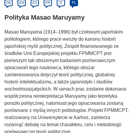
DE
EN
ES
FR
IT
PL
Polityka Masao Maruyamy
Masao Maruyama (1914–1996) był czołowym japońskim
politologiem, którego prace weszły do kanonu historii
japońskiej myśli politycznej. Zespół finansowanego ze
środków Unii Europejskiej projektu FPMMCPT jest
pierwszym tak obszernym badaniem porównawczym
opracowań tego naukowca, którego obszar
zainteresowania dotyczył teorii politycznej, globalnej
historii intelektualizmu, a także japonistyki i studiów
wschodnioazjatyckich. W ramach prac zostanie dokonana
współczesna reinterpretacja Maruyamy jako teoretyka
porażki politycznej, natomiast jego opracowania zostaną
porównane z myślą innych politologów. Projekt FPMMCPT,
realizowany na Uniwersytecie w Aarhus, zamierza
rozwinąć debatę na temat charakteru, celu i metodologii
porównawczej teorii politycznej.