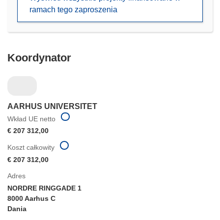
w
ramach tego zaproszenia
nowym
oknie)
Koordynator
AARHUS UNIVERSITET
Wkład UE netto
€ 207 312,00
Koszt całkowity
€ 207 312,00
Adres
NORDRE RINGGADE 1
8000 Aarhus C
Dania