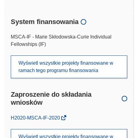
System finansowania
MSCA-IF - Marie Skłodowska-Curie Individual
Fellowships (IF)
Wyświetl wszystkie projekty finansowane w
ramach tego programu finansowania
Zaproszenie do składania
wniosków
(odnośnik
H2020-MSCA-IF-2020
otworzy
się
Wyświetl wszystkie projekty finansowane w