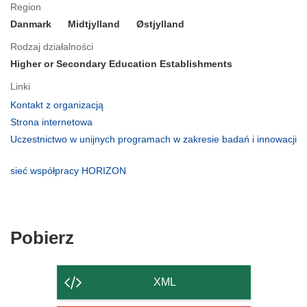
Region
Danmark
Midtjylland
Østjylland
Rodzaj działalności
Higher or Secondary Education Establishments
Linki
(odnośnik
Kontakt z organizacją
otworzy
(odnośnik
Strona internetowa
się
otworzy
Uczestnictwo w unijnych programach w zakresie badań i innowacji
w
się
(odnośnik
nowym
w
otworzy
(odnośnik
sieć współpracy HORIZON
oknie)
nowym
się
otworzy
oknie)
w
się
nowym
w
oknie)
nowym
Pobierz
Pobierz
oknie)
zawartość
strony
XML