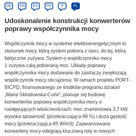
DE
EN
ES
FR
IT
PL
Udoskonalenie konstrukcji konwerterów
poprawy współczynnika mocy
Współczynnik mocy w systemie elektroenergetycznym to
stosunek mocy, którą system pobiera z sieci, do tej, którą
faktycznie zużywa. System o współczynniku mocy
1 zużywa całą pobieraną moc. Układy poprawy
współczynnika mocy dodawane do zasilaczy zwiększają
współczynnik mocy obciążenia. W ramach projektu PORT-
BICPD, finansowanego ze środków programu działań
„Maria Skłodowska-Curie”, planuje się budowę
konwerterów poprawy współczynnika mocy o
następujących właściwościach: moc znamionowa 3,7 kW,
wysoka sprawność (przekraczająca 99 %) i duża gęstość
mocy (przekraczająca 85 W/in3). Zaawansowane
konwertery mocy odegrają kluczową rolę w nowych