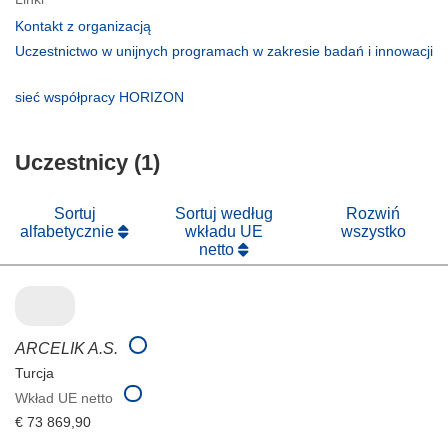
(odnośnik
Kontakt z organizacją
otworzy
Uczestnictwo w unijnych programach w zakresie badań i innowacji
się
(odnośnik
w
otworzy
(odnośnik
sieć współpracy HORIZON
nowym
się
otworzy
oknie)
w
się
nowym
Uczestnicy (1)
w
oknie)
nowym
oknie)
Sortuj
Sortuj według
Rozwiń
alfabetycznie
wkładu UE
wszystko
netto
ARCELIK A.S.
Turcja
Wkład UE netto
€ 73 869,90