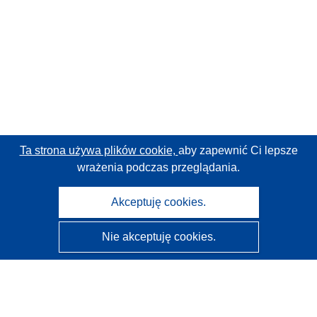
Ta strona używa plików cookie,
aby zapewnić Ci lepsze
wrażenia podczas przeglądania.
Akceptuję cookies.
Nie akceptuję cookies.
CORDIS - Wyniki badań wspieranych przez UE
Administratorem tej strony internetowej jest
Urząd
Publikacji Unii Europejskiej