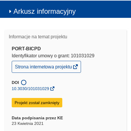
Arkusz informacyjny
Informacje na temat projektu
PORT-BICPD
Identyfikator umowy o grant: 101031029
(odnośnik
Strona internetowa projektu
otworzy
się
w
DOI
nowym
10.3030/101031029
oknie)
Projekt został zamknięty
Data podpisania przez KE
23 Kwietnia 2021