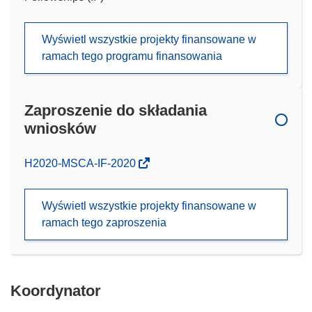
Wyświetl wszystkie projekty finansowane w
ramach tego programu finansowania
Zaproszenie do składania
wniosków
(odnośnik
H2020-MSCA-IF-2020
otworzy
się
Wyświetl wszystkie projekty finansowane w
w
ramach tego zaproszenia
nowym
oknie)
Koordynator