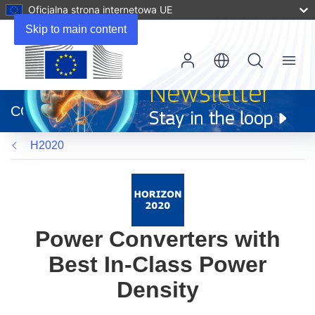
Oficjalna strona internetowa UE
Skip to main content
Menu
(odnośnik
otworzy
CORDIS
się
w
H2020
nowym
oknie)
Power Converters with
Best In-Class Power
Density