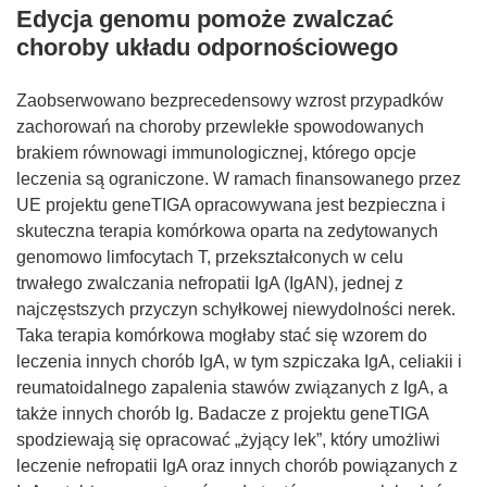
Edycja genomu pomoże zwalczać
choroby układu odpornościowego
Zaobserwowano bezprecedensowy wzrost przypadków
zachorowań na choroby przewlekłe spowodowanych
brakiem równowagi immunologicznej, którego opcje
leczenia są ograniczone. W ramach finansowanego przez
UE projektu geneTIGA opracowywana jest bezpieczna i
skuteczna terapia komórkowa oparta na zedytowanych
genomowo limfocytach T, przekształconych w celu
trwałego zwalczania nefropatii IgA (IgAN), jednej z
najczęstszych przyczyn schyłkowej niewydolności nerek.
Taka terapia komórkowa mogłaby stać się wzorem do
leczenia innych chorób IgA, w tym szpiczaka IgA, celiakii i
reumatoidalnego zapalenia stawów związanych z IgA, a
także innych chorób Ig. Badacze z projektu geneTIGA
spodziewają się opracować „żyjący lek”, który umożliwi
leczenie nefropatii IgA oraz innych chorób powiązanych z