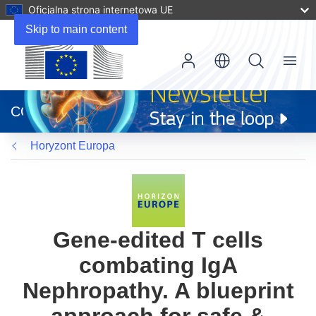
Oficjalna strona internetowa UE
Skip to main content
Menu
(odnośnik
otworzy
CORDIS
się
w
Horyzont Europa
nowym
oknie)
Gene-edited T cells
combating IgA
Nephropathy. A blueprint