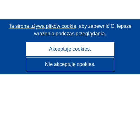
Ta strona używa plików cookie,
aby zapewnić Ci lepsze
wrażenia podczas przeglądania.
Akceptuję cookies.
Nie akceptuję cookies.
CORDIS - Wyniki badań wspieranych przez UE
Administratorem tej strony internetowej jest
Urząd
Publikacji Unii Europejskiej
Dostępność
Częściowo zautomatyzowana klasyfikacja projektów -
Informacja na temat wyjaśnialności