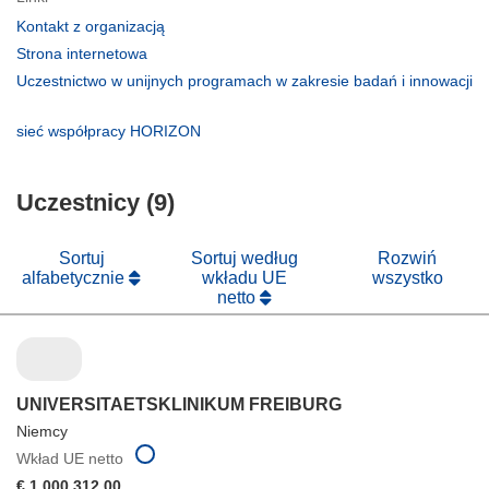
(odnośnik
Kontakt z organizacją
otworzy
(odnośnik
Strona internetowa
się
otworzy
Uczestnictwo w unijnych programach w zakresie badań i innowacji
w
się
(odnośnik
nowym
w
otworzy
(odnośnik
sieć współpracy HORIZON
oknie)
nowym
się
otworzy
oknie)
w
się
nowym
Uczestnicy (9)
w
oknie)
nowym
oknie)
Sortuj
Sortuj według
Rozwiń
alfabetycznie
wkładu UE
wszystko
netto
UNIVERSITAETSKLINIKUM FREIBURG
Niemcy
Wkład UE netto
€ 1 000 312,00