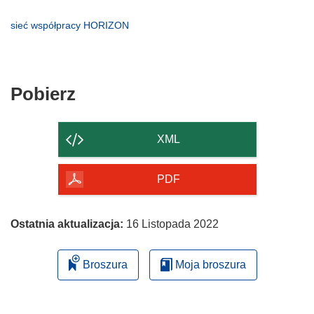
w
się
(odnośnik
nowym
w
otworzy
(odnośnik
sieć współpracy HORIZON
oknie)
nowym
się
otworzy
oknie)
w
się
nowym
w
oknie)
nowym
Pobierz
Pobierz
oknie)
zawartość
strony
XML
PDF
Ostatnia aktualizacja:
16 Listopada 2022
Broszura
Moja broszura