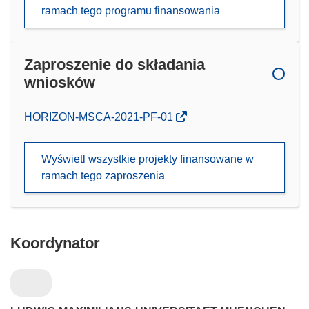
ramach tego programu finansowania
Zaproszenie do składania
wniosków
(odnośnik
HORIZON-MSCA-2021-PF-01
otworzy
się
Wyświetl wszystkie projekty finansowane w
w
ramach tego zaproszenia
nowym
oknie)
Koordynator