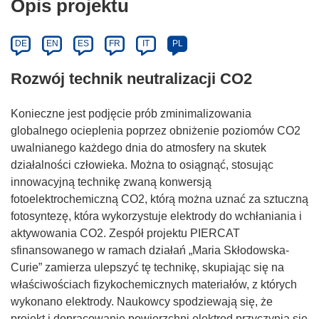
Opis projektu
DE
EN
ES
FR
IT
PL
Rozwój technik neutralizacji CO2
Konieczne jest podjęcie prób zminimalizowania
globalnego ocieplenia poprzez obniżenie poziomów CO2
uwalnianego każdego dnia do atmosfery na skutek
działalności człowieka. Można to osiągnąć, stosując
innowacyjną technikę zwaną konwersją
fotoelektrochemiczną CO2, którą można uznać za sztuczną
fotosyntezę, która wykorzystuje elektrody do wchłaniania i
aktywowania CO2. Zespół projektu PIERCAT
sfinansowanego w ramach działań „Maria Skłodowska-
Curie” zamierza ulepszyć tę technikę, skupiając się na
właściwościach fizykochemicznych materiałów, z których
wykonano elektrody. Naukowcy spodziewają się, że
projekt i dopracowanie powierzchni elektrod przyczynią się