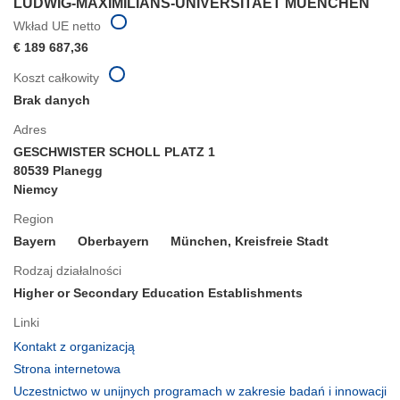
LUDWIG-MAXIMILIANS-UNIVERSITAET MUENCHEN
Wkład UE netto
€ 189 687,36
Koszt całkowity
Brak danych
Adres
GESCHWISTER SCHOLL PLATZ 1
80539 Planegg
Niemcy
Region
Bayern
Oberbayern
München, Kreisfreie Stadt
Rodzaj działalności
Higher or Secondary Education Establishments
Linki
(odnośnik
Kontakt z organizacją
otworzy
(odnośnik
Strona internetowa
się
otworzy
Uczestnictwo w unijnych programach w zakresie badań i innowacji