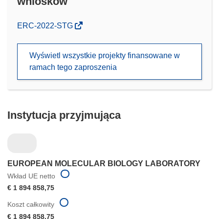
wniosków
(odnośnik
ERC-2022-STG
otworzy
się
Wyświetl wszystkie projekty finansowane w
w
ramach tego zaproszenia
nowym
oknie)
Instytucja przyjmująca
EUROPEAN MOLECULAR BIOLOGY LABORATORY
Wkład UE netto
€ 1 894 858,75
Koszt całkowity
€ 1 894 858,75