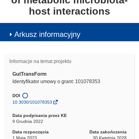
of metabolic microbiota-
host interactions
Arkusz informacyjny
Informacje na temat projektu
GutTransForm
Identyfikator umowy o grant: 101078353
DOI
10.3030/101078353
Data podpisania przez KE
9 Grudnia 2022
Data rozpoczęcia
Data zakończenia
1 Maja 2023
30 Kwietnia 2028