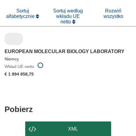
nowym
oknie)
Sortuj
Sortuj według
Rozwiń
alfabetycznie
wkładu UE
wszystko
netto
EUROPEAN MOLECULAR BIOLOGY LABORATORY
Niemcy
Wkład UE netto
€ 1 894 858,75
Pobierz
Pobierz
zawartość
strony
XML