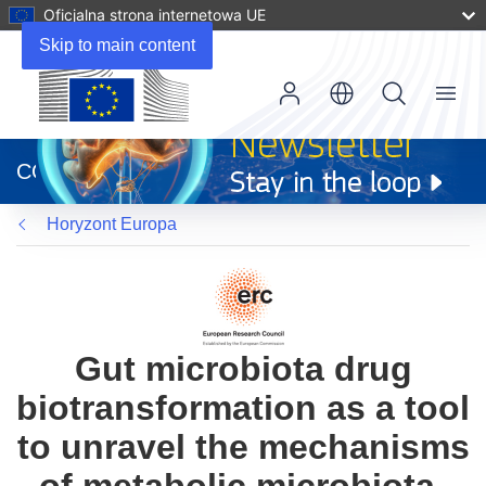
Oficjalna strona internetowa UE
Skip to main content
Menu
(odnośnik
otworzy
CORDIS
się
w
Horyzont Europa
nowym
oknie)
Gut microbiota drug
biotransformation as a tool
to unravel the mechanisms