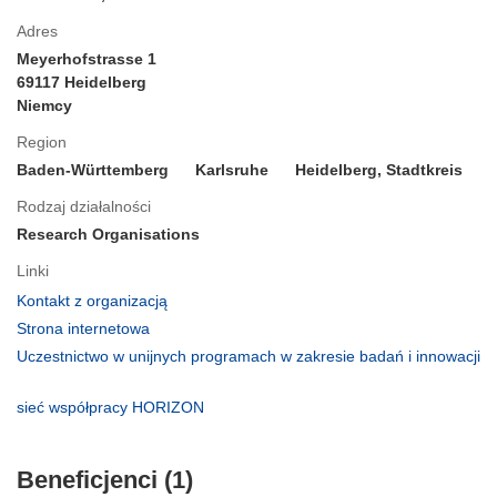
Adres
Meyerhofstrasse 1
69117 Heidelberg
Niemcy
Region
Baden-Württemberg
Karlsruhe
Heidelberg, Stadtkreis
Rodzaj działalności
Research Organisations
Linki
(odnośnik
Kontakt z organizacją
otworzy
(odnośnik
Strona internetowa
się
otworzy
Uczestnictwo w unijnych programach w zakresie badań i innowacji
w
się
(odnośnik
nowym
w
otworzy
(odnośnik
sieć współpracy HORIZON
oknie)
nowym
się
otworzy
oknie)
w
się
nowym
Beneficjenci (1)
w
oknie)