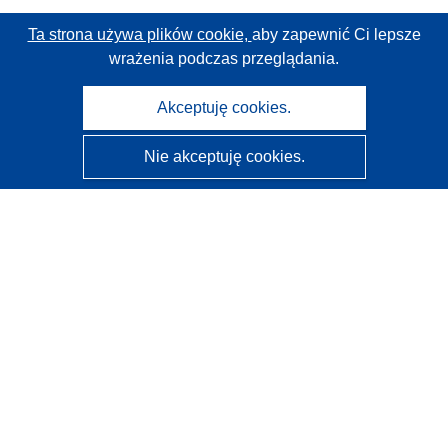
Ta strona używa plików cookie,
aby zapewnić Ci lepsze
wrażenia podczas przeglądania.
Akceptuję cookies.
Nie akceptuję cookies.
CORDIS - Wyniki badań wspieranych przez UE
Administratorem tej strony internetowej jest
Urząd
Publikacji Unii Europejskiej
Dostępność
Częściowo zautomatyzowana klasyfikacja projektów -
Informacja na temat wyjaśnialności
Kontakt