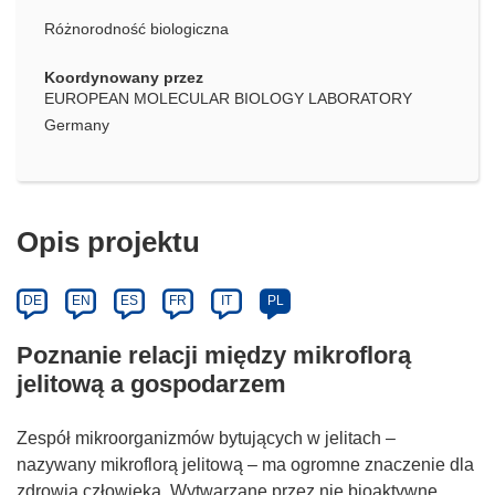
Różnorodność biologiczna
Koordynowany przez
EUROPEAN MOLECULAR BIOLOGY LABORATORY
Germany
Opis projektu
DE
EN
ES
FR
IT
PL
Poznanie relacji między mikroflorą
jelitową a gospodarzem
Zespół mikroorganizmów bytujących w jelitach –
nazywany mikroflorą jelitową – ma ogromne znaczenie dla
zdrowia człowieka. Wytwarzane przez nie bioaktywne