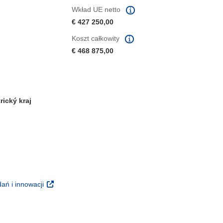
Wkład UE netto
€ 427 250,00
Koszt całkowity
€ 468 875,00
ický kraj
m oknie)
oknie)
(odnośnik otworzy się w nowym oknie)
ań i innowacji
 nowym oknie)