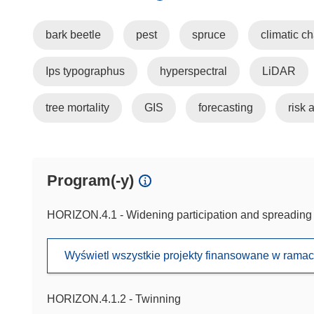
bark beetle
pest
spruce
climatic c
Ips typographus
hyperspectral
LiDAR
tree mortality
GIS
forecasting
risk
Program(-y)
HORIZON.4.1 - Widening participation and spreading
Wyświetl wszystkie projekty finansowane w rama
HORIZON.4.1.2 - Twinning