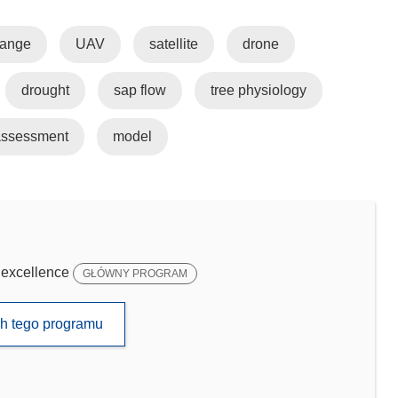
hange
UAV
satellite
drone
drought
sap flow
tree physiology
 assessment
model
 excellence
GŁÓWNY PROGRAM
ch tego programu