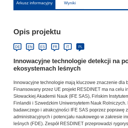
Arkusz informacyjny
Wyniki
Opis projektu
DE
EN
ES
FR
IT
PL
Innowacyjne technologie detekcji na p
ekosystemach leśnych
Innowacyjne technologie mają kluczowe znaczenie dla 
Finansowany przez UE projekt RESDINET ma na celu int
Słowackiej Akademii Nauk (IFE SAS), Fińskim Instytut
Finlandii i Szwedzkim Uniwersytetem Nauk Rolniczych. Pr
badawczego i atrakcyjności IFE SAS poprzez poprawę z
administracyjnych i potencjału naukowego w zakresie in
leśnych (FDE). Zespół RESDINET przeprowadzi rygory