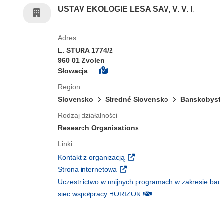
USTAV EKOLOGIE LESA SAV, V. V. I.
Adres
L. STURA 1774/2
960 01 Zvolen
Słowacja
Region
Slovensko
Stredné Slovensko
Banskobystr
Rodzaj działalności
Research Organisations
Linki
(odnośnik otworzy się w nowy
Kontakt z organizacją
(odnośnik otworzy się w nowym 
Strona internetowa
Uczestnictwo w unijnych programach w zakresie bad
(odnośnik otworzy się w
sieć współpracy HORIZON