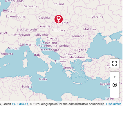
+
-
s, Credit
EC-GISCO
, © EuroGeographics for the administrative boundaries,
Disclaimer