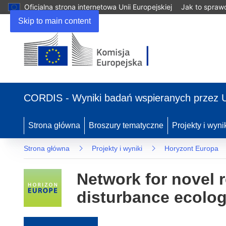
Oficjalna strona internetowa Unii Europejskiej
Jak to spraw
Skip to main content
(odnośnik otworzy się w nowym oknie)
CORDIS - Wyniki badań wspieranych przez 
Strona główna
Broszury tematyczne
Projekty i wyni
Strona główna
Projekty i wyniki
Horyzont Europa
Network for novel 
disturbance ecolo