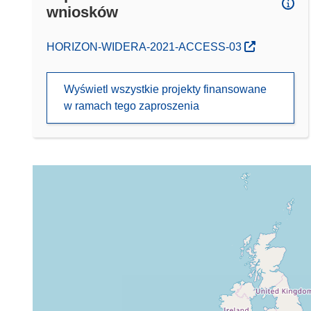
wniosków
(odnośnik otworzy się w nowym oknie)
HORIZON-WIDERA-2021-ACCESS-03
Wyświetl wszystkie projekty finansowane
w ramach tego zaproszenia