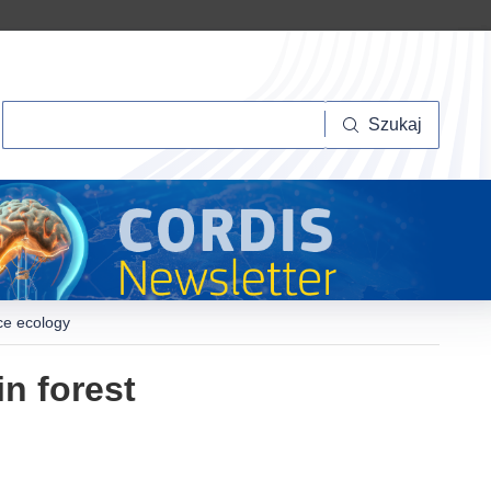
Szukaj
Szukaj
ce ecology
n forest