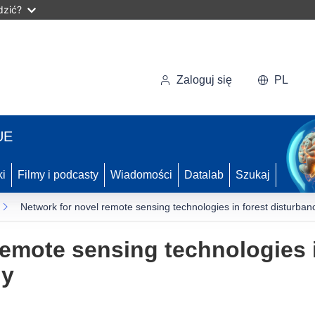
dzić?
Zaloguj się
PL
UE
ki
Filmy i podcasty
Wiadomości
Datalab
Szukaj
Network for novel remote sensing technologies in forest disturban
remote sensing technologies i
gy