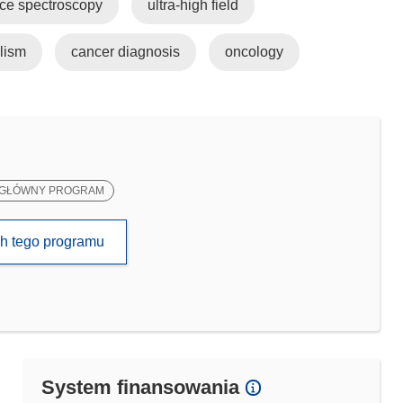
ce spectroscopy
ultra-high field
olism
cancer diagnosis
oncology
GŁÓWNY PROGRAM
ch tego programu
System finansowania