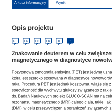
Arkusz informacyjny
Wyniki
Opis projektu
DE
EN
ES
FR
IT
PL
Znakowanie deuterem w celu zwiększen
magnetycznego w diagnostyce nowot
Pozytonowa tomografia emisyjna (PET) jest jedyną uzna
która jest szeroko stosowana w diagnostyce nowotworów 
raka. Procedura PET jest jednak kosztowna, wiąże się z
specyficzność dla wychwytu glukozy związanego z raki
ds. Badań Naukowych projekt GLUCO-SCAN ma na celu 
rezonansu magnetycznego (MRI) całego ciała, takiej ja
(DMI), w celu przezwyciężenia ograniczeń związanych z