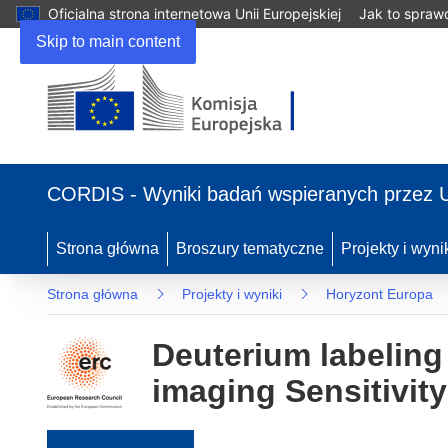
Oficjalna strona internetowa Unii Europejskiej
Jak to spraw
Skip to main content
(odnośnik otworzy się w nowym oknie)
CORDIS - Wyniki badań wspieranych przez 
Strona główna
Broszury tematyczne
Projekty i wyni
Strona główna
Projekty i wyniki
Horyzont Europa
Deuterium labelin
imaging Sensitivit