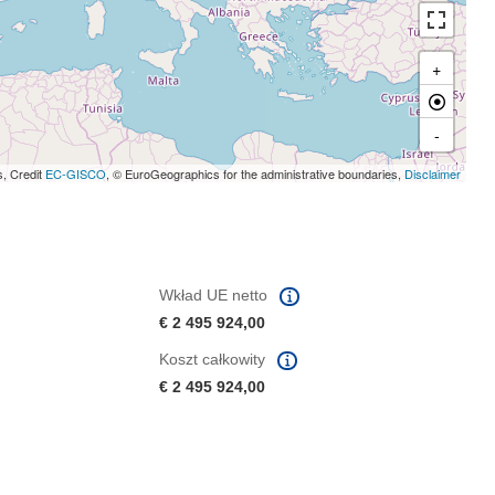
+
-
s, Credit
EC-GISCO
, © EuroGeographics for the administrative boundaries,
Disclaimer
Wkład UE netto
€ 2 495 924,00
Koszt całkowity
€ 2 495 924,00