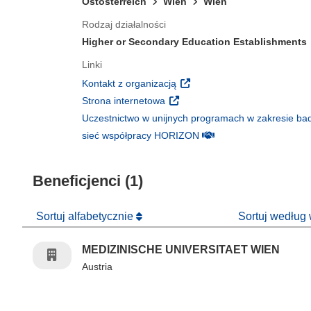
Ostösterreich
Wien
Wien
Rodzaj działalności
Higher or Secondary Education Establishments
Linki
(odnośnik otworzy się w nowy
Kontakt z organizacją
(odnośnik otworzy się w nowym 
Strona internetowa
Uczestnictwo w unijnych programach w zakresie bad
(odnośnik otworzy się w
sieć współpracy HORIZON
Beneficjenci (1)
Sortuj alfabetycznie
Sortuj według
MEDIZINISCHE UNIVERSITAET WIEN
Austria