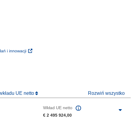
m oknie)
oknie)
(odnośnik otworzy się w nowym oknie)
ań i innowacji
 nowym oknie)
 wkładu UE netto
Rozwiń wszystko
Wkład UE netto
€ 2 495 924,00