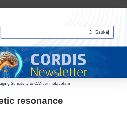
Szukaj
Szukaj
ging Sensitivity to CANcer metabolism
etic resonance