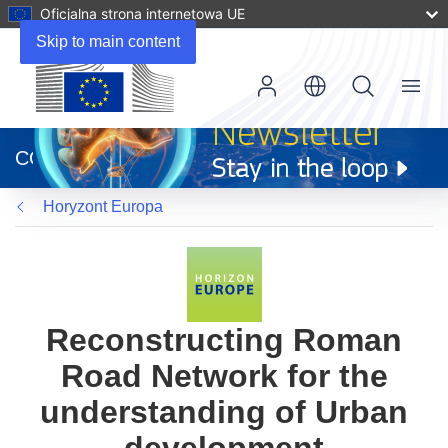
Oficjalna strona internetowa UE
Skip to main content
Menu
(odnośnik
otworzy
CORDIS
się
w
Horyzont Europa
nowym
oknie)
Reconstructing Roman
Road Network for the
understanding of Urban