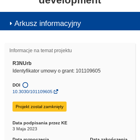
development
Arkusz informacyjny
Informacje na temat projektu
R3NUrb
Identyfikator umowy o grant: 101109605
DOI
10.3030/101109605
Projekt został zamknięty
Data podpisania przez KE
3 Maja 2023
Data rozpoczęcia
Data zakończenia