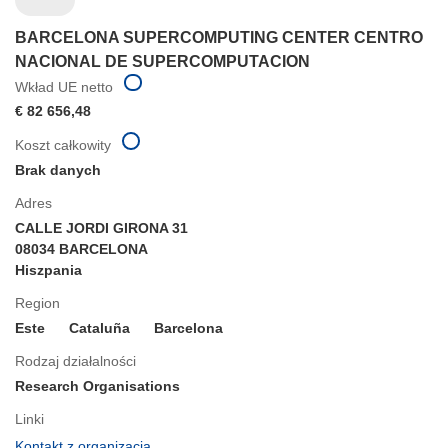
BARCELONA SUPERCOMPUTING CENTER CENTRO
NACIONAL DE SUPERCOMPUTACION
Wkład UE netto
€ 82 656,48
Koszt całkowity
Brak danych
Adres
CALLE JORDI GIRONA 31
08034 BARCELONA
Hiszpania
Region
Este
Cataluña
Barcelona
Rodzaj działalności
Research Organisations
Linki
(odnośnik
Kontakt z organizacją