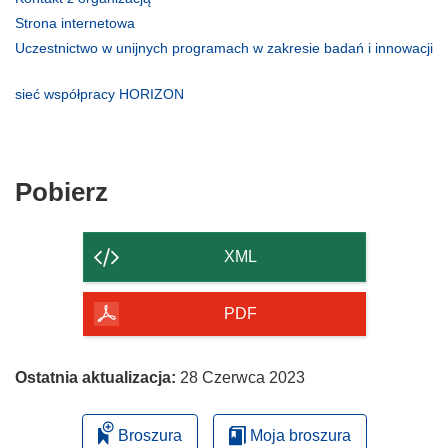
otworzy
(odnośnik
Strona internetowa
się
otworzy
Uczestnictwo w unijnych programach w zakresie badań i innowacji
w
się
(odnośnik
nowym
w
otworzy
(odnośnik
sieć współpracy HORIZON
oknie)
nowym
się
otworzy
oknie)
w
się
nowym
w
oknie)
nowym
Pobierz
Pobierz
oknie)
zawartość
strony
XML
PDF
Ostatnia aktualizacja:
28 Czerwca 2023
Broszura
Moja broszura