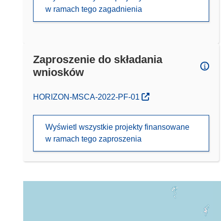
w ramach tego zagadnienia
Zaproszenie do składania
wniosków
(odnośnik otworzy się w nowym oknie)
HORIZON-MSCA-2022-PF-01
Wyświetl wszystkie projekty finansowane
w ramach tego zaproszenia