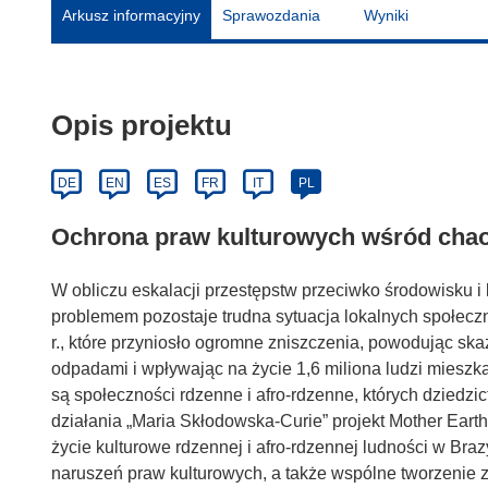
Arkusz informacyjny
Sprawozdania
Wyniki
Opis projektu
DE
EN
ES
FR
IT
PL
Ochrona praw kulturowych wśród cha
W obliczu eskalacji przestępstw przeciwko środowisku 
problemem pozostaje trudna sytuacja lokalnych społecz
r., które przyniosło ogromne zniszczenia, powodując ska
odpadami i wpływając na życie 1,6 miliona ludzi mieszk
są społeczności rdzenne i afro-rdzenne, których dziedz
działania „Maria Skłodowska-Curie” projekt Mother Ear
życie kulturowe rdzennej i afro-rdzennej ludności w Brazy
naruszeń praw kulturowych, a także wspólne tworzenie 