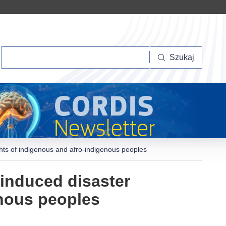
Szukaj
Szukaj
hts of indigenous and afro-indigenous peoples
induced disaster
enous peoples