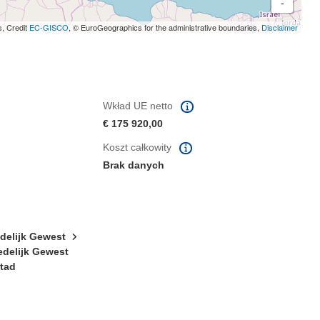
-
s, Credit
EC-GISCO
, © EuroGeographics for the administrative boundaries,
Disclaimer
Wkład UE netto
€ 175 920,00
Koszt całkowity
Brak danych
edelijk Gewest
edelijk Gewest
stad