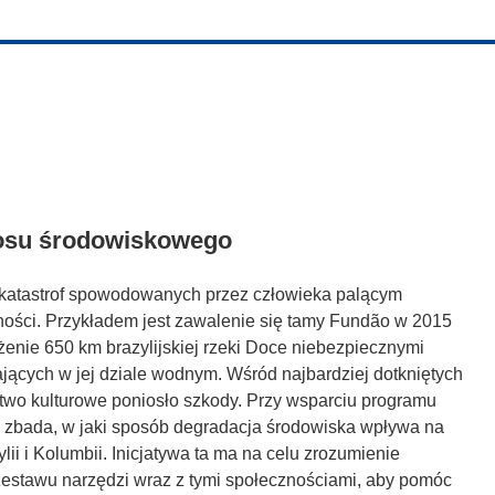
osu środowiskowego
i katastrof spowodowanych przez człowieka palącym
ności. Przykładem jest zawalenie się tamy Fundão w 2015
żenie 650 km brazylijskiej rzeki Doce niebezpiecznymi
ających w jej dziale wodnym. Wśród najbardziej dotkniętych
ictwo kulturowe poniosło szkody. Przy wsparciu programu
th zbada, w jaki sposób degradacja środowiska wpływa na
lii i Kolumbii. Inicjatywa ta ma na celu zrozumienie
zestawu narzędzi wraz z tymi społecznościami, aby pomóc