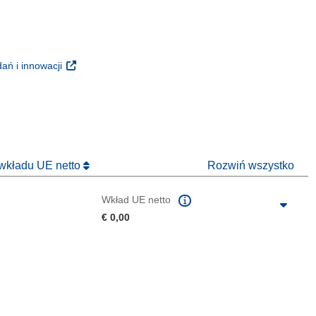
m oknie)
oknie)
(odnośnik otworzy się w nowym oknie)
ań i innowacji
 nowym oknie)
 wkładu UE netto
Rozwiń wszystko
Wkład UE netto
€ 0,00