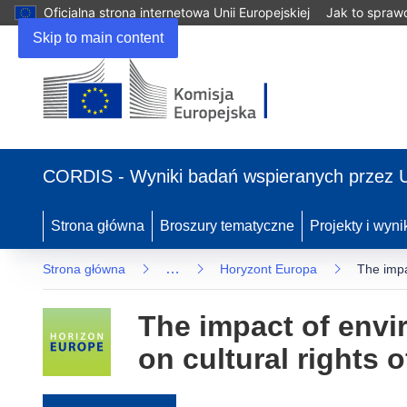
Oficjalna strona internetowa Unii Europejskiej
Jak to spraw
Skip to main content
(odnośnik otworzy się w nowym oknie)
CORDIS - Wyniki badań wspieranych przez 
Strona główna
Broszury tematyczne
Projekty i wyni
…
Strona główna
Horyzont Europa
The impa
The impact of envi
on cultural rights