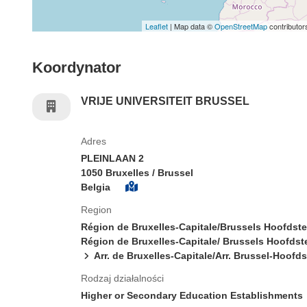
Leaflet
| Map data ©
OpenStreetMap
contributor
Koordynator
VRIJE UNIVERSITEIT BRUSSEL
Adres
PLEINLAAN 2
1050 Bruxelles / Brussel
Belgia
Region
Région de Bruxelles-Capitale/Brussels Hoofdst
Région de Bruxelles-Capitale/ Brussels Hoofdst
Arr. de Bruxelles-Capitale/Arr. Brussel-Hoofd
Rodzaj działalności
Higher or Secondary Education Establishments