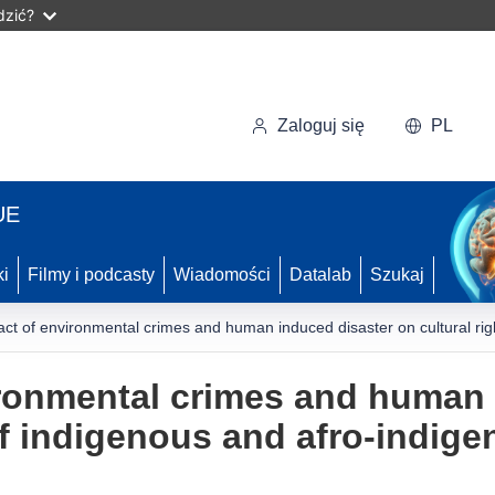
dzić?
Zaloguj się
PL
UE
ki
Filmy i podcasty
Wiadomości
Datalab
Szukaj
ct of environmental crimes and human induced disaster on cultural rig
ronmental crimes and human 
 of indigenous and afro-indig