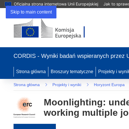
Oficjalna strona internetowa Unii Europejskiej
Jak to spraw
Skip to main content
(odnośnik otworzy się w nowym oknie)
CORDIS - Wyniki badań wspieranych przez 
Strona główna
Broszury tematyczne
Projekty i wyni
Strona główna
Projekty i wyniki
Horyzont Europa
Moonlighting: unde
working multiple j