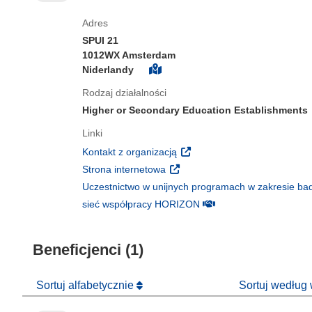
Adres
SPUI 21
1012WX Amsterdam
Niderlandy
Rodzaj działalności
Higher or Secondary Education Establishments
Linki
(odnośnik otworzy się w nowy
Kontakt z organizacją
(odnośnik otworzy się w nowym 
Strona internetowa
Uczestnictwo w unijnych programach w zakresie bad
(odnośnik otworzy się w
sieć współpracy HORIZON
Beneficjenci (1)
Sortuj alfabetycznie
Sortuj według