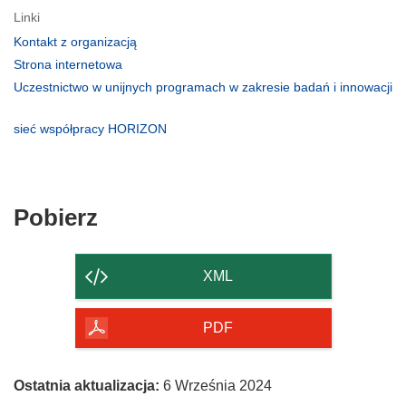
Linki
(odnośnik
Kontakt z organizacją
otworzy
(odnośnik
Strona internetowa
się
otworzy
Uczestnictwo w unijnych programach w zakresie badań i innowacji
w
się
(odnośnik
nowym
w
otworzy
(odnośnik
sieć współpracy HORIZON
oknie)
nowym
się
otworzy
oknie)
w
się
nowym
w
oknie)
nowym
Pobierz
Pobierz
oknie)
zawartość
strony
XML
PDF
Ostatnia aktualizacja:
6 Września 2024