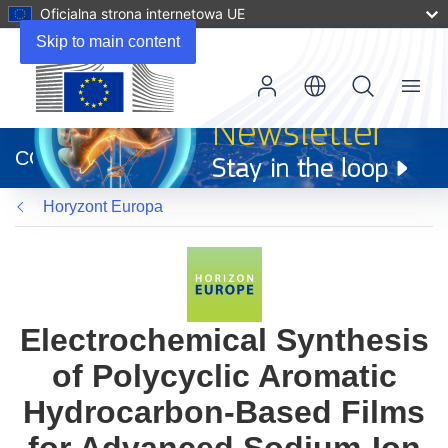
Oficjalna strona internetowa UE
Skip to main content
Menu
(odnośnik
otworzy
CORDIS
się
w
Horyzont Europa
nowym
oknie)
Electrochemical Synthesis
of Polycyclic Aromatic
Hydrocarbon-Based Films