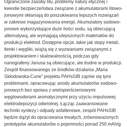
Ograniczone zasoby litu, problemy natury etycznej i
kwestie bezpieczeństwa związane z akumulatorami litowo-
jonowymi skłaniają do poszukiwania lepszych rozwiązań
w zakresie magazynowania energii. Akumulatory sodowo-
jonowe wykorzystujące duże ilości sodu, są obiecującą
alternatywą, ale wymagają ulepszonych materiałów do
produkcji elektrod. Dostępne opcje, takie jak stopy metali,
tlenki i węgliki, wiążą się z wyzwaniami związanymi z
projektowaniem i skalowalnością, podczas gdy
nanografeny Janusa są obiecujące, ale trudne w produkcji.
Zespół finansowanego ze środków działania „Maria
Skłodowska-Curie” projektu PAHsSIB zajmie się tymi
problemami, opracowując anody akumulatorów sodowo-
jonowych bez spoiwa z wielopierścieniowymi
węglowodorami aromatycznymi przy użyciu impulsowej
elektrodepozycji odwrotnej. Łącząc zaawansowane
techniki syntezy i odpady asfaltenowe, zespół PAHsSIB
będzie dążył do opracowania trwałych, zrównoważonych
prototypów akumulatorów o pojemności ponad 250 mAh/g