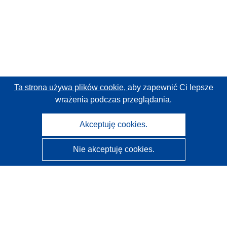
Ta strona używa plików cookie,
aby zapewnić Ci lepsze
wrażenia podczas przeglądania.
Akceptuję cookies.
Nie akceptuję cookies.
CORDIS - Wyniki badań wspieranych przez UE
Administratorem tej strony internetowej jest
Urząd
Publikacji Unii Europejskiej