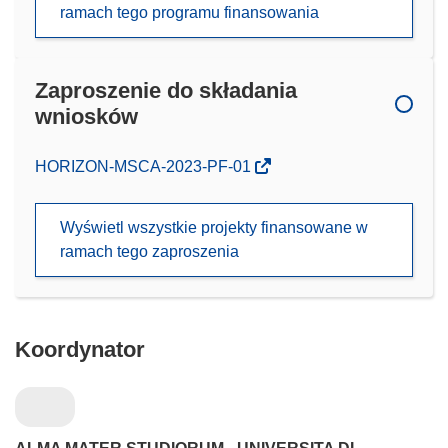
ramach tego programu finansowania
Zaproszenie do składania
wniosków
(odnośnik
HORIZON-MSCA-2023-PF-01
otworzy
się
Wyświetl wszystkie projekty finansowane w
w
ramach tego zaproszenia
nowym
oknie)
Koordynator