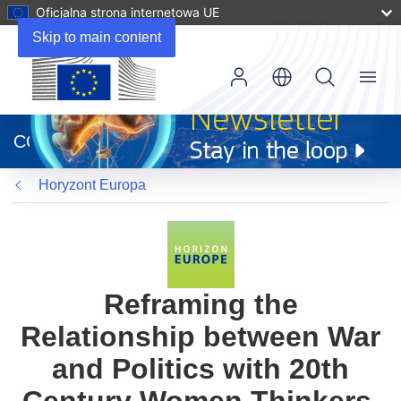
Oficjalna strona internetowa UE
Skip to main content
Menu
(odnośnik
otworzy
CORDIS
się
w
Horyzont Europa
nowym
oknie)
Reframing the
Relationship between War
and Politics with 20th