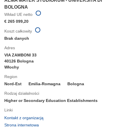
ALMA MATER STUDIORUM - UNIVERSITA DI
BOLOGNA
Wkład UE netto
€ 265 099,20
Koszt całkowity
Brak danych
Adres
VIA ZAMBONI 33
40126 Bologna
Włochy
Region
Nord-Est
Emilia-Romagna
Bologna
Rodzaj działalności
Higher or Secondary Education Establishments
Linki
(odnośnik
Kontakt z organizacją
otworzy
(odnośnik
Strona internetowa