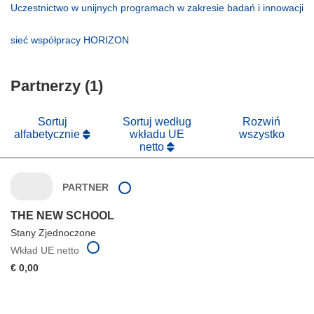
się
otworzy
Uczestnictwo w unijnych programach w zakresie badań i innowacji
w
się
(odnośnik
nowym
w
otworzy
(odnośnik
sieć współpracy HORIZON
oknie)
nowym
się
otworzy
oknie)
w
się
nowym
Partnerzy (1)
w
oknie)
nowym
oknie)
Sortuj
Sortuj według
Rozwiń
alfabetycznie
wkładu UE
wszystko
netto
PARTNER
THE NEW SCHOOL
Stany Zjednoczone
Wkład UE netto
€ 0,00