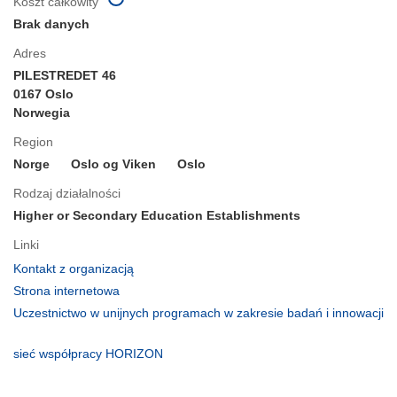
Koszt całkowity
Brak danych
Adres
PILESTREDET 46
0167 Oslo
Norwegia
Region
Norge
Oslo og Viken
Oslo
Rodzaj działalności
Higher or Secondary Education Establishments
Linki
(odnośnik
Kontakt z organizacją
otworzy
(odnośnik
Strona internetowa
się
otworzy
Uczestnictwo w unijnych programach w zakresie badań i innowacji
w
się
(odnośnik
nowym
w
otworzy
(odnośnik
sieć współpracy HORIZON
oknie)
nowym
się
otworzy
oknie)
w
się