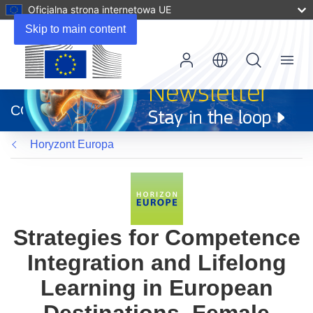
Oficjalna strona internetowa UE
Skip to main content
Menu
(odnośnik
otworzy
CORDIS
się
w
Horyzont Europa
nowym
oknie)
Strategies for Competence
Integration and Lifelong
Learning in European