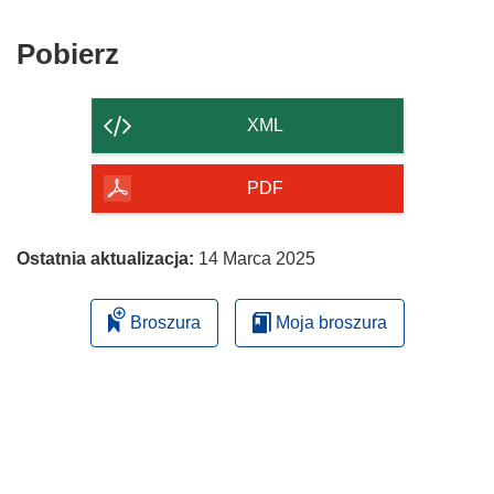
nowym
w
oknie)
nowym
Pobierz
Pobierz
oknie)
zawartość
strony
XML
PDF
Ostatnia aktualizacja:
14 Marca 2025
Broszura
Moja broszura