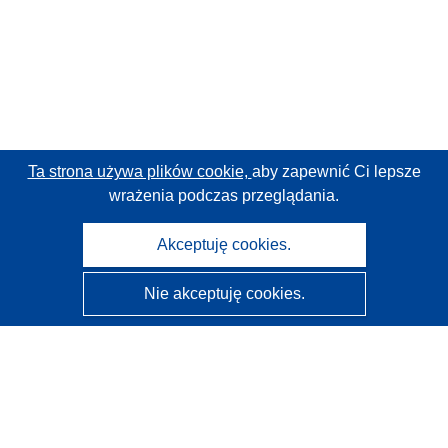
Ta strona używa plików cookie,
aby zapewnić Ci lepsze
wrażenia podczas przeglądania.
Akceptuję cookies.
Nie akceptuję cookies.
CORDIS - Wyniki badań wspieranych przez UE
Administratorem tej strony internetowej jest
Urząd
Publikacji Unii Europejskiej