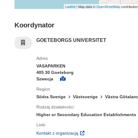
Leaflet
| Map data ©
OpenStreetMap
contributor
Koordynator
GOETEBORGS UNIVERSITET
Adres
VASAPARKEN
405 30 Goeteborg
Szwecja
Region
Södra Sverige
Västsverige
Västra Götaland
Rodzaj działalności
Higher or Secondary Education Establishments
Linki
(odnośnik otworzy się w nowy
Kontakt z organizacją