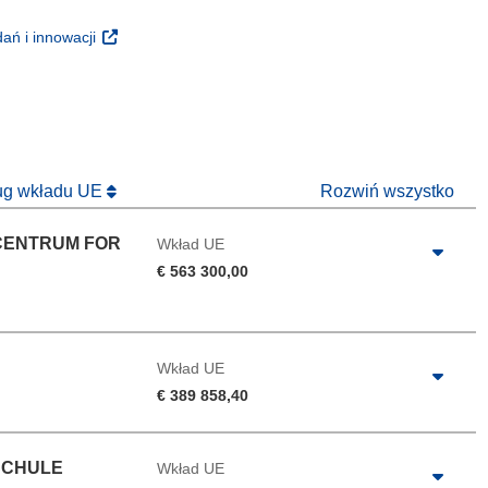
oknie)
(odnośnik otworzy się w nowym oknie)
ań i innowacji
 nowym oknie)
ług wkładu UE
Rozwiń wszystko
CENTRUM FOR
Wkład UE
€ 563 300,00
Wkład UE
€ 389 858,40
SCHULE
Wkład UE