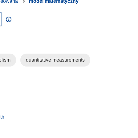
osowana
model matematyczny
olism
quantitative measurements
th