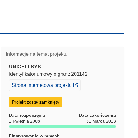
Informacje na temat projektu
UNICELLSYS
Identyfikator umowy o grant: 201142
(odnośnik otworzy się w nowym oknie)
Strona internetowa projektu
Projekt został zamknięty
Data rozpoczęcia
Data zakończenia
1 Kwietnia 2008
31 Marca 2013
Finansowanie w ramach