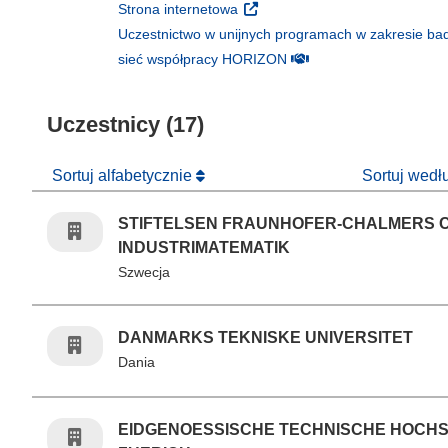
(odnośnik otworzy się w nowym 
Strona internetowa
Uczestnictwo w unijnych programach w zakresie bad
(odnośnik otworzy się w
sieć współpracy HORIZON
Uczestnicy (17)
Sortuj alfabetycznie
Sortuj wed
STIFTELSEN FRAUNHOFER-CHALMERS 
INDUSTRIMATEMATIK
Szwecja
DANMARKS TEKNISKE UNIVERSITET
Dania
EIDGENOESSISCHE TECHNISCHE HOCH