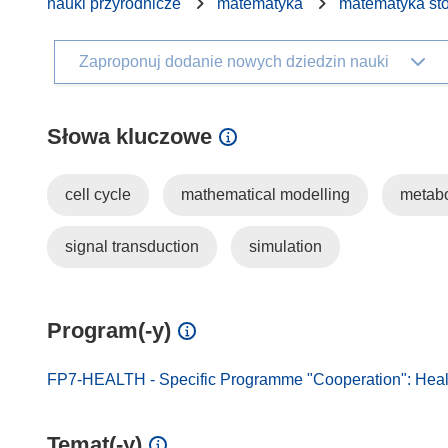
nauki przyrodnicze
matematyka
matematyka st
Zaproponuj dodanie nowych dziedzin nauki
Słowa kluczowe
cell cycle
mathematical modelling
metab
signal transduction
simulation
Program(-y)
FP7-HEALTH - Specific Programme "Cooperation": Heal
Temat(-y)