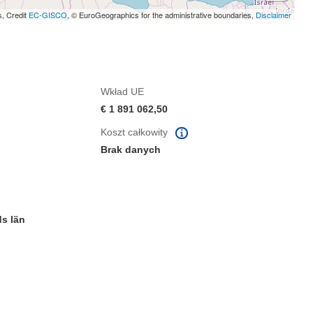
s, Credit
EC-GISCO
, © EuroGeographics for the administrative boundaries,
Disclaimer
Wkład UE
€ 1 891 062,50
Koszt całkowity
Brak danych
s län
m oknie)