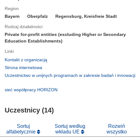
Region
Bayern
Oberpfalz
Regensburg, Kreisfreie Stadt
Rodzaj działalności
Private for-profit entities (excluding Higher or Secondary
Education Establishments)
Linki
(odnośnik
Kontakt z organizacją
otworzy
(odnośnik
Strona internetowa
się
otworzy
Uczestnictwo w unijnych programach w zakresie badań i innowacji
w
się
(odnośnik
nowym
w
otworzy
(odnośnik
sieć współpracy HORIZON
oknie)
nowym
się
otworzy
oknie)
w
się
nowym
Uczestnicy (14)
w
oknie)
nowym
oknie)
Sortuj
Sortuj według
Rozwiń
alfabetycznie
wkładu UE
wszystko