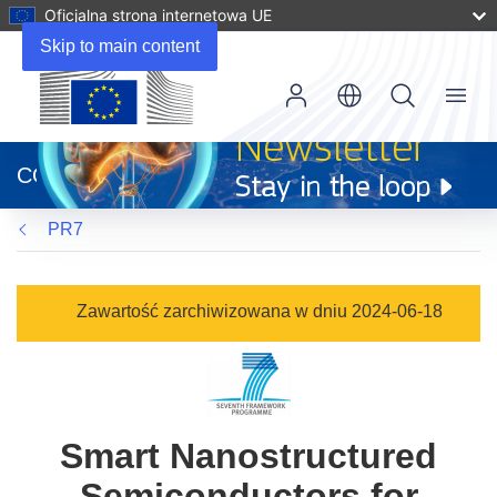
Oficjalna strona internetowa UE
Skip to main content
Menu
(odnośnik
otworzy
CORDIS
się
w
PR7
nowym
oknie)
Zawartość zarchiwizowana w dniu 2024-06-18
Smart Nanostructured
Semiconductors for