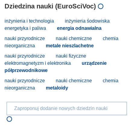
Dziedzina nauki (EuroSciVoc)
inżynieria i technologia
inżynieria śodowiska
energetyka i paliwa
energia odnawialna
nauki przyrodnicze
nauki chemiczne
chemia
nieorganiczna
metale nieszlachetne
nauki przyrodnicze
nauki fizyczne
elektromagnetyzm i elektronika
urządzenie
półprzewodnikowe
nauki przyrodnicze
nauki chemiczne
chemia
nieorganiczna
metaloidy
Zaproponuj dodanie nowych dziedzin nauki