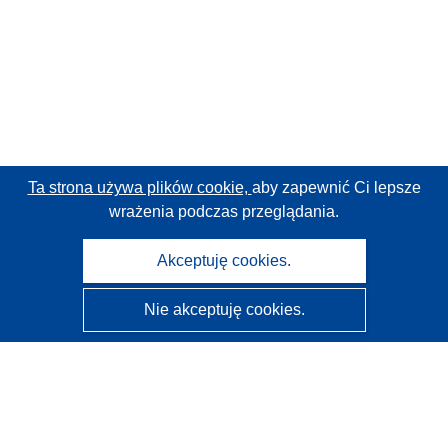
Ta strona używa plików cookie,
aby zapewnić Ci lepsze
wrażenia podczas przeglądania.
Akceptuję cookies.
Nie akceptuję cookies.
CORDIS - Wyniki badań wspieranych przez UE
Administratorem tej strony internetowej jest
Urząd
Publikacji Unii Europejskiej