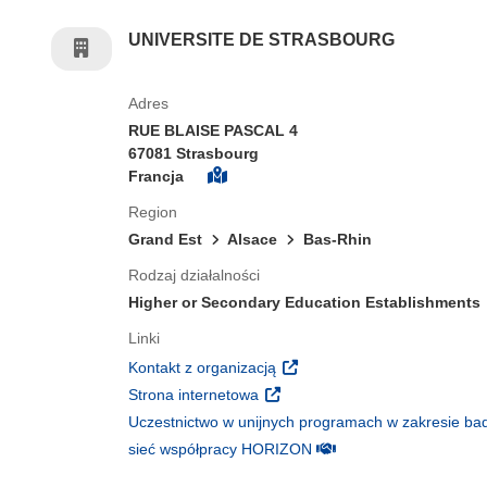
UNIVERSITE DE STRASBOURG
Adres
RUE BLAISE PASCAL 4
67081 Strasbourg
Francja
Region
Grand Est
Alsace
Bas-Rhin
Rodzaj działalności
Higher or Secondary Education Establishments
Linki
(odnośnik otworzy się w nowy
Kontakt z organizacją
(odnośnik otworzy się w nowym 
Strona internetowa
Uczestnictwo w unijnych programach w zakresie bad
(odnośnik otworzy się w
sieć współpracy HORIZON