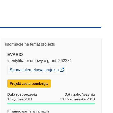
Informacje na temat projektu
EVARIO
Identyfikator umowy o grant: 262281
(odnośnik otworzy się w nowym oknie)
Strona internetowa projektu
Projekt został zamknięty
Data rozpoczęcia
Data zakończenia
1 Stycznia 2011
31 Października 2013
Finansowanie w ramach