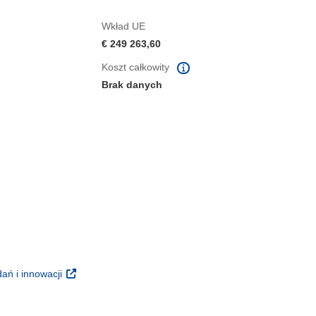
Wkład UE
€ 249 263,60
Koszt całkowity
Brak danych
m oknie)
oknie)
(odnośnik otworzy się w nowym oknie)
ań i innowacji
 nowym oknie)