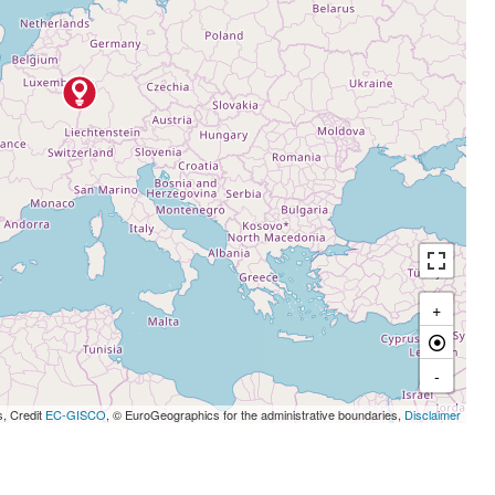
+
-
s, Credit
EC-GISCO
, © EuroGeographics for the administrative boundaries,
Disclaimer