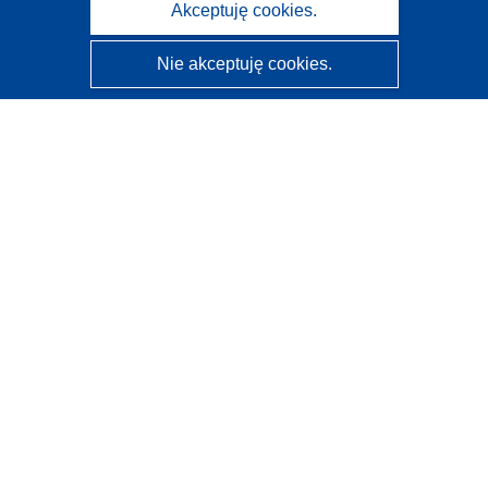
Akceptuję cookies.
Nie akceptuję cookies.
CORDIS - Wyniki badań wspieranych przez UE
Administratorem tej strony internetowej jest
Urząd
Publikacji Unii Europejskiej
Dostępność
Częściowo zautomatyzowana klasyfikacja projektów -
Informacja na temat wyjaśnialności
Kontakt
Skontaktuj się z naszym punktem Help Desk
Często zadawane pytania
(i odpowiedzi)