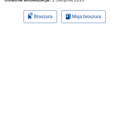
Broszura
Moja broszura