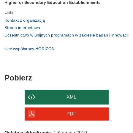
Higher or Secondary Education Establishments
Linki
(odnośnik
Kontakt z organizacją
otworzy
(odnośnik
Strona internetowa
się
otworzy
Uczestnictwo w unijnych programach w zakresie badań i innowacji
w
się
(odnośnik
nowym
w
otworzy
(odnośnik
sieć współpracy HORIZON
oknie)
nowym
się
otworzy
oknie)
w
się
nowym
w
oknie)
nowym
Pobierz
Pobierz
oknie)
zawartość
strony
XML
PDF
Ostatnia aktualizacja:
1 Sierpnia 2019