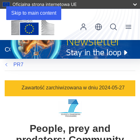
Oficjalna strona internetowa UE
Skip to main content
Menu
(odnośnik
otworzy
CORDIS
się
w
PR7
nowym
oknie)
Zawartość zarchiwizowana w dniu 2024-05-27
People, prey and
predators: Community