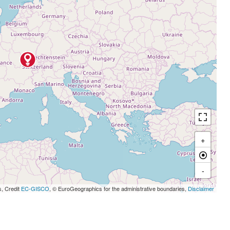
+
-
s, Credit
EC-GISCO
, © EuroGeographics for the administrative boundaries,
Disclaimer