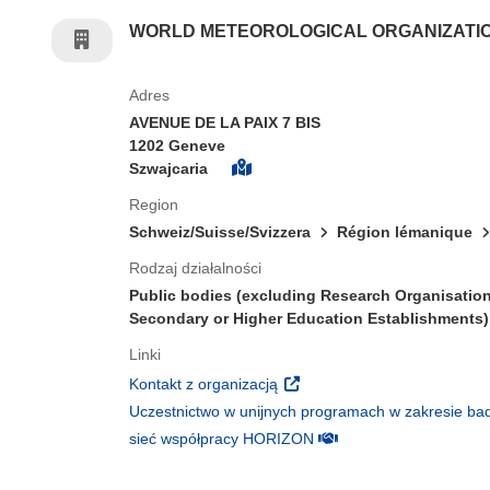
WORLD METEOROLOGICAL ORGANIZATI
Adres
AVENUE DE LA PAIX 7 BIS
1202 Geneve
Szwajcaria
Region
Schweiz/Suisse/Svizzera
Région lémanique
Rodzaj działalności
Public bodies (excluding Research Organisatio
Secondary or Higher Education Establishments)
Linki
(odnośnik otworzy się w nowy
Kontakt z organizacją
Uczestnictwo w unijnych programach w zakresie bad
(odnośnik otworzy się w
sieć współpracy HORIZON