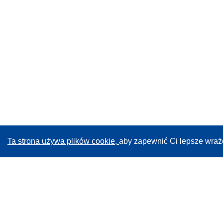
Ta strona używa plików cookie,
aby zapewnić Ci lepsze wraż
CORDIS - Wyniki badań wspieranych przez UE