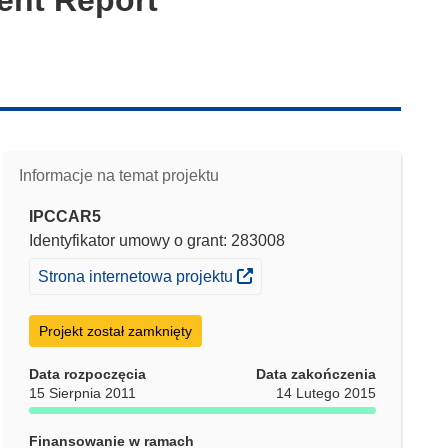
Informacje na temat projektu
IPCCAR5
Identyfikator umowy o grant: 283008
(odnośnik otworzy się w nowym oknie)
Strona internetowa projektu
Projekt został zamknięty
Data rozpoczęcia
Data zakończenia
15 Sierpnia 2011
14 Lutego 2015
Finansowanie w ramach