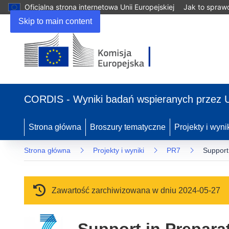
Oficjalna strona internetowa Unii Europejskiej
Jak to spraw
Skip to main content
(odnośnik otworzy się w nowym oknie)
CORDIS - Wyniki badań wspieranych przez 
Strona główna
Broszury tematyczne
Projekty i wyni
Strona główna
Projekty i wyniki
PR7
Support
Zawartość zarchiwizowana w dniu 2024-05-27
Support in Prepara