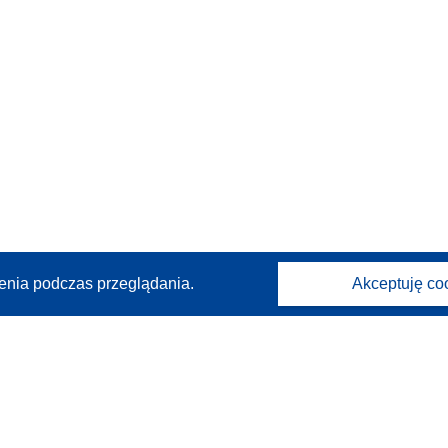
enia podczas przeglądania.
Akceptuję co
Kontakt
Skontaktuj się z naszym punktem Help Desk