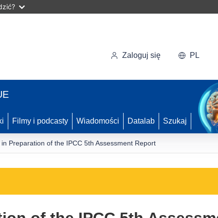
dzić?
Zaloguj się
PL
UE
ki
Filmy i podcasty
Wiadomości
Datalab
Szukaj
 in Preparation of the IPCC 5th Assessment Report
tion of the IPCC 5th Assessm