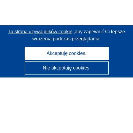
Ta strona używa plików cookie,
aby zapewnić Ci lepsze
wrażenia podczas przeglądania.
Akceptuję cookies.
Nie akceptuję cookies.
CORDIS - Wyniki badań wspieranych przez UE
Administratorem tej strony internetowej jest
Urząd
Publikacji Unii Europejskiej
Dostępność
Częściowo zautomatyzowana klasyfikacja projektów -