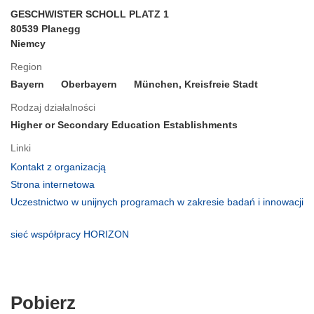
GESCHWISTER SCHOLL PLATZ 1
80539 Planegg
Niemcy
Region
Bayern
Oberbayern
München, Kreisfreie Stadt
Rodzaj działalności
Higher or Secondary Education Establishments
Linki
(odnośnik
Kontakt z organizacją
otworzy
(odnośnik
Strona internetowa
się
otworzy
Uczestnictwo w unijnych programach w zakresie badań i innowacji
w
się
(odnośnik
nowym
w
otworzy
(odnośnik
sieć współpracy HORIZON
oknie)
nowym
się
otworzy
oknie)
w
się
nowym
w
oknie)
nowym
Pobierz
Pobierz
oknie)