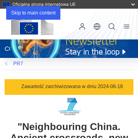
Oficjalna strona internetowa UE
Skip to main content
Menu
(odnośnik
otworzy
CORDIS
się
w
PR7
nowym
oknie)
Zawartość zarchiwizowana w dniu 2024-06-18
"Neighbouring China.
Ancient crossroads, new