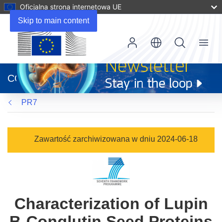
Oficjalna strona internetowa UE
Skip to main content
Menu
(odnośnik
otworzy
CORDIS
się
w
PR7
nowym
oknie)
Zawartość zarchiwizowana w dniu 2024-06-18
Characterization of Lupin
B-Conglutin Seed Proteins