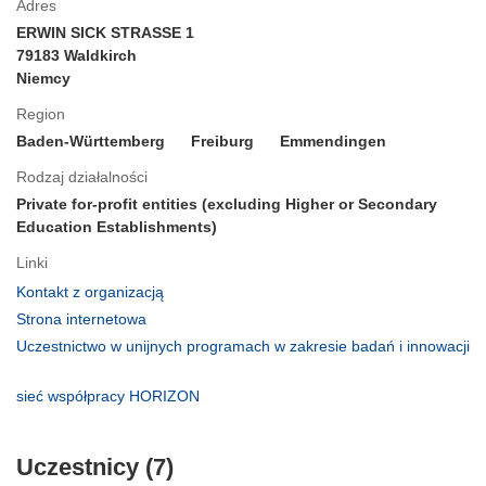
Adres
ERWIN SICK STRASSE 1
79183 Waldkirch
Niemcy
Region
Baden-Württemberg
Freiburg
Emmendingen
Rodzaj działalności
Private for-profit entities (excluding Higher or Secondary
Education Establishments)
Linki
(odnośnik
Kontakt z organizacją
otworzy
(odnośnik
Strona internetowa
się
otworzy
Uczestnictwo w unijnych programach w zakresie badań i innowacji
w
się
(odnośnik
nowym
w
otworzy
(odnośnik
sieć współpracy HORIZON
oknie)
nowym
się
otworzy
oknie)
w
się
nowym
Uczestnicy (7)
w
oknie)
nowym