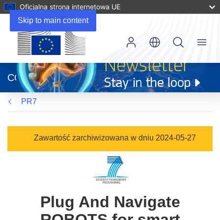
Oficjalna strona internetowa UE
Skip to main content
Menu
(odnośnik
otworzy
CORDIS
się
w
PR7
nowym
oknie)
Zawartość zarchiwizowana w dniu 2024-05-27
Plug And Navigate
ROBOTS for smart