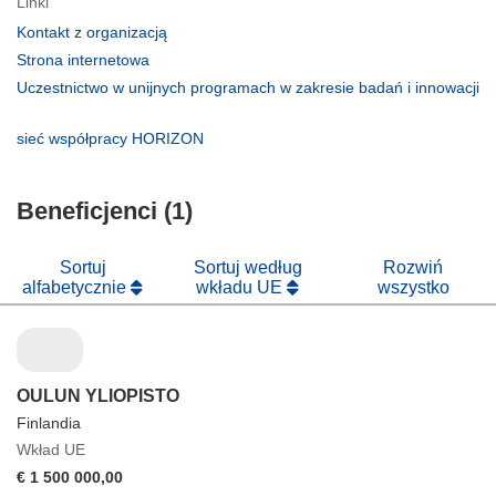
Linki
(odnośnik
Kontakt z organizacją
otworzy
(odnośnik
Strona internetowa
się
otworzy
Uczestnictwo w unijnych programach w zakresie badań i innowacji
w
się
(odnośnik
nowym
w
otworzy
(odnośnik
sieć współpracy HORIZON
oknie)
nowym
się
otworzy
oknie)
w
się
nowym
Beneficjenci (1)
w
oknie)
nowym
oknie)
Sortuj
Sortuj według
Rozwiń
alfabetycznie
wkładu UE
wszystko
OULUN YLIOPISTO
Finlandia
Wkład UE
€ 1 500 000,00