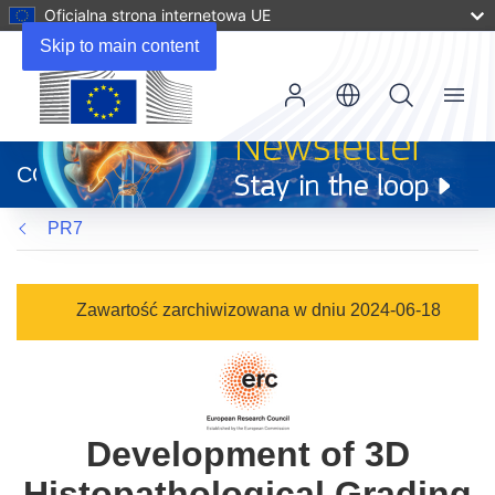
Oficjalna strona internetowa UE
Skip to main content
Menu
(odnośnik
otworzy
CORDIS
się
w
PR7
nowym
oknie)
Zawartość zarchiwizowana w dniu 2024-06-18
Development of 3D
Histopathological Grading