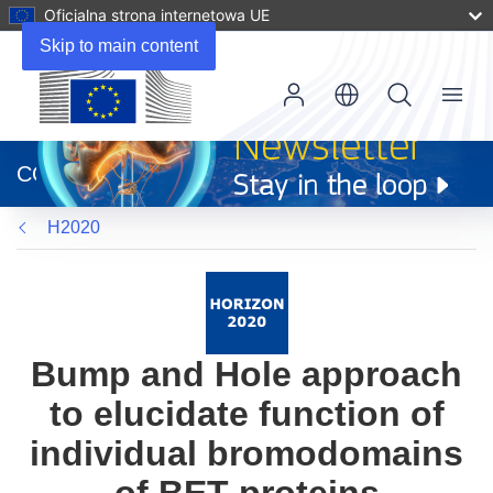
Oficjalna strona internetowa UE
Skip to main content
Menu
(odnośnik
otworzy
CORDIS
się
w
H2020
nowym
oknie)
Bump and Hole approach
to elucidate function of
individual bromodomains