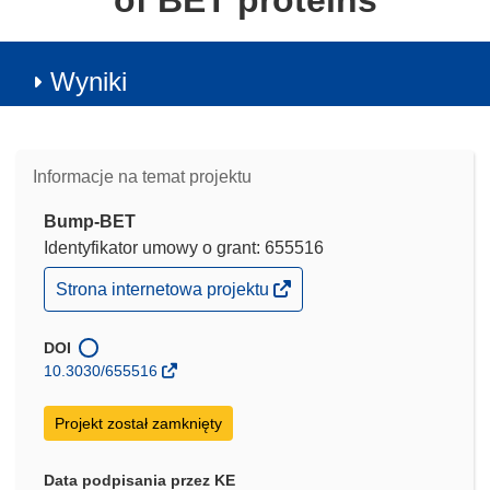
of BET proteins
Wyniki
Informacje na temat projektu
Bump-BET
Identyfikator umowy o grant: 655516
(odnośnik
Strona internetowa projektu
otworzy
się
w
DOI
nowym
10.3030/655516
oknie)
Projekt został zamknięty
Data podpisania przez KE