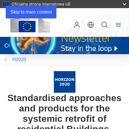
Oficjalna strona internetowa UE
Skip to main content
Menu
(odnośnik
otworzy
CORDIS
się
w
H2020
nowym
oknie)
Standardised approaches
and products for the
systemic retrofit of