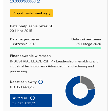
10.3030/680658
nowym
oknie)
Projekt został zamknięty
Data podpisania przez KE
20 Lipca 2015
Data rozpoczęcia
Data zakończenia
1 Września 2015
29 Lutego 2020
Finansowanie w ramach
INDUSTRIAL LEADERSHIP - Leadership in enabling and
industrial technologies - Advanced manufacturing and
processing
Koszt całkowity
€ 9 050 448,25
Wkład UE
€ 6 985 013,25