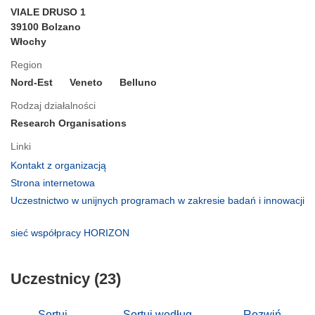
VIALE DRUSO 1
39100 Bolzano
Włochy
Region
Nord-Est
Veneto
Belluno
Rodzaj działalności
Research Organisations
Linki
(odnośnik
Kontakt z organizacją
otworzy
(odnośnik
Strona internetowa
się
otworzy
Uczestnictwo w unijnych programach w zakresie badań i innowacji
w
się
(odnośnik
nowym
w
otworzy
(odnośnik
sieć współpracy HORIZON
oknie)
nowym
się
otworzy
oknie)
w
się
nowym
Uczestnicy (23)
w
oknie)
nowym
oknie)
Sortuj
Sortuj według
Rozwiń