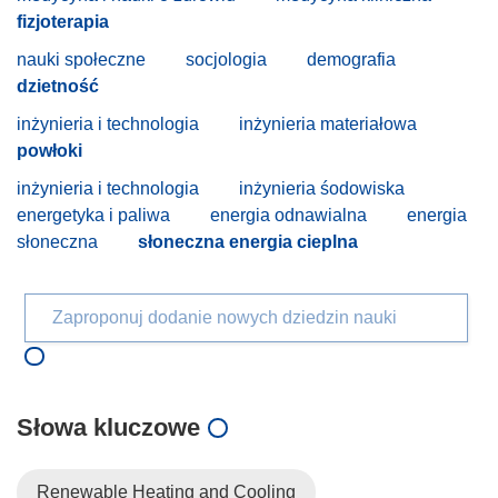
fizjoterapia
nauki społeczne
socjologia
demografia
dzietność
inżynieria i technologia
inżynieria materiałowa
powłoki
inżynieria i technologia
inżynieria śodowiska
energetyka i paliwa
energia odnawialna
energia
słoneczna
słoneczna energia cieplna
Zaproponuj dodanie nowych dziedzin nauki
Słowa kluczowe
Renewable Heating and Cooling