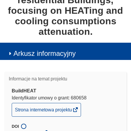
residential Buildings,
focusing on HEATing and
cooling consumptions
attenuation.
Arkusz informacyjny
Informacje na temat projektu
BuildHEAT
Identyfikator umowy o grant: 680658
(odnośnik
Strona internetowa projektu
otworzy
się
DOI
w