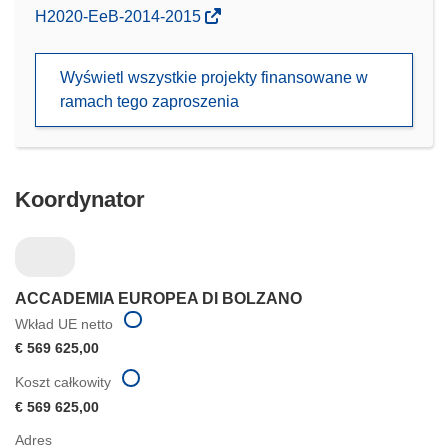
(odnośnik
H2020-EeB-2014-2015
otworzy
się
Wyświetl wszystkie projekty finansowane w
w
ramach tego zaproszenia
nowym
oknie)
Koordynator
ACCADEMIA EUROPEA DI BOLZANO
Wkład UE netto
€ 569 625,00
Koszt całkowity
€ 569 625,00
Adres