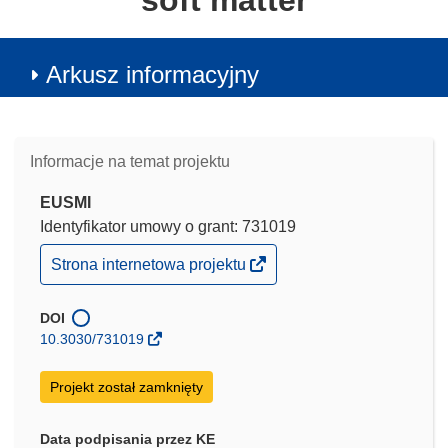
soft matter
Arkusz informacyjny
Informacje na temat projektu
EUSMI
Identyfikator umowy o grant: 731019
(odnośnik
Strona internetowa projektu
otworzy
się
w
DOI
nowym
10.3030/731019
oknie)
Projekt został zamknięty
Data podpisania przez KE