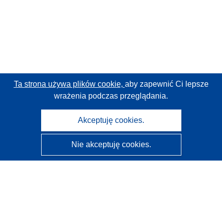
Ta strona używa plików cookie,
aby zapewnić Ci lepsze
wrażenia podczas przeglądania.
Akceptuję cookies.
Nie akceptuję cookies.
CORDIS - Wyniki badań wspieranych przez UE
Administratorem tej strony internetowej jest
Urząd
Publikacji Unii Europejskiej