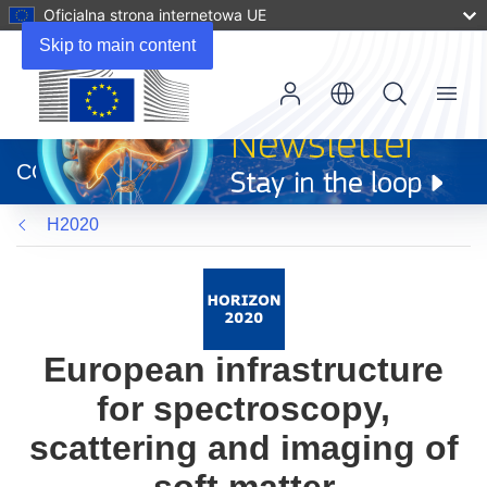
Oficjalna strona internetowa UE
Skip to main content
Menu
(odnośnik
otworzy
CORDIS
się
w
H2020
nowym
oknie)
European infrastructure
for spectroscopy,
scattering and imaging of