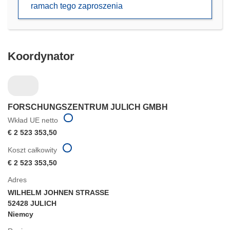
ramach tego zaproszenia
nowym
oknie)
Koordynator
FORSCHUNGSZENTRUM JULICH GMBH
Wkład UE netto
€ 2 523 353,50
Koszt całkowity
€ 2 523 353,50
Adres
WILHELM JOHNEN STRASSE
52428 JULICH
Niemcy