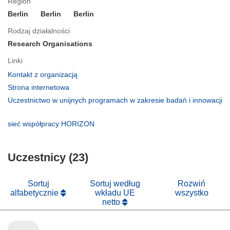
Region
Berlin
Berlin
Berlin
Rodzaj działalności
Research Organisations
Linki
(odnośnik
Kontakt z organizacją
otworzy
(odnośnik
Strona internetowa
się
otworzy
Uczestnictwo w unijnych programach w zakresie badań i innowacji
w
się
(odnośnik
nowym
w
otworzy
(odnośnik
sieć współpracy HORIZON
oknie)
nowym
się
otworzy
oknie)
w
się
nowym
Uczestnicy (23)
w
oknie)
nowym
oknie)
Sortuj
Sortuj według
Rozwiń
alfabetycznie
wkładu UE
wszystko
netto