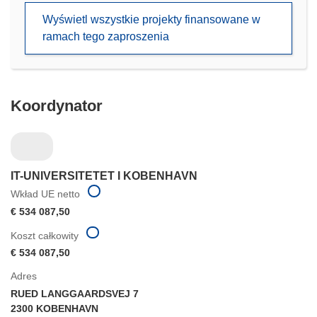
się
Wyświetl wszystkie projekty finansowane w
w
ramach tego zaproszenia
nowym
oknie)
Koordynator
IT-UNIVERSITETET I KOBENHAVN
Wkład UE netto
€ 534 087,50
Koszt całkowity
€ 534 087,50
Adres
RUED LANGGAARDSVEJ 7
2300 KOBENHAVN