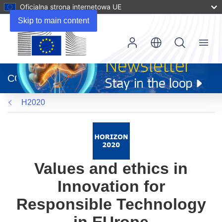
Oficjalna strona internetowa UE
Skip to main content
Menu
(odnośnik
otworzy
CORDIS
się
w
H2020
nowym
oknie)
Values and ethics in
Innovation for
Responsible Technology