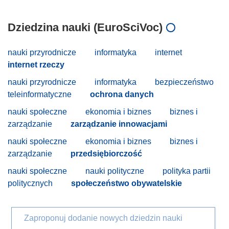
Dziedzina nauki (EuroSciVoc)
nauki przyrodnicze
informatyka
internet
internet rzeczy
nauki przyrodnicze
informatyka
bezpieczeństwo
teleinformatyczne
ochrona danych
nauki społeczne
ekonomia i biznes
biznes i
zarządzanie
zarządzanie innowacjami
nauki społeczne
ekonomia i biznes
biznes i
zarządzanie
przedsiębiorczość
nauki społeczne
nauki polityczne
polityka partii
politycznych
społeczeństwo obywatelskie
Zaproponuj dodanie nowych dziedzin nauki