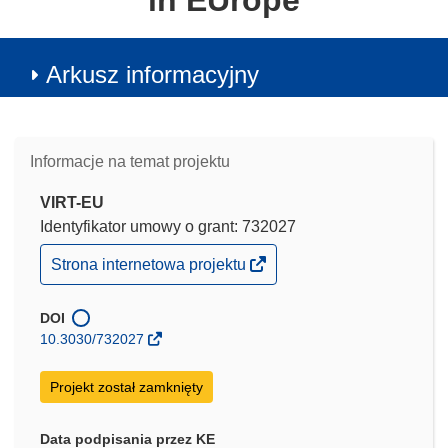
in EUrope
Arkusz informacyjny
Informacje na temat projektu
VIRT-EU
Identyfikator umowy o grant: 732027
(odnośnik
Strona internetowa projektu
otworzy
się
w
DOI
nowym
10.3030/732027
oknie)
Projekt został zamknięty
Data podpisania przez KE