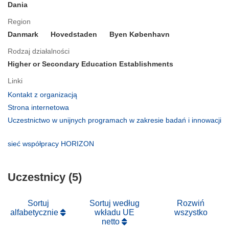
Dania
Region
Danmark
Hovedstaden
Byen København
Rodzaj działalności
Higher or Secondary Education Establishments
Linki
(odnośnik
Kontakt z organizacją
otworzy
(odnośnik
Strona internetowa
się
otworzy
Uczestnictwo w unijnych programach w zakresie badań i innowacji
w
się
(odnośnik
nowym
w
otworzy
(odnośnik
sieć współpracy HORIZON
oknie)
nowym
się
otworzy
oknie)
w
się
nowym
Uczestnicy (5)
w
oknie)
nowym
oknie)
Sortuj
Sortuj według
Rozwiń
alfabetycznie
wkładu UE
wszystko
netto